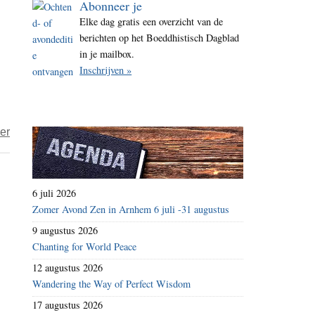
Abonneer je
i
Elke dag gratis een overzicht van de
t
berichten op het Boeddhistisch Dagblad
e
in je mailbox.
Inschrijven »
over
er
Geschiedenis
als
wapen
6 juli 2026
deel
Zomer Avond Zen in Arnhem 6 juli -31 augustus
1
9 augustus 2026
Chanting for World Peace
12 augustus 2026
Wandering the Way of Perfect Wisdom
17 augustus 2026