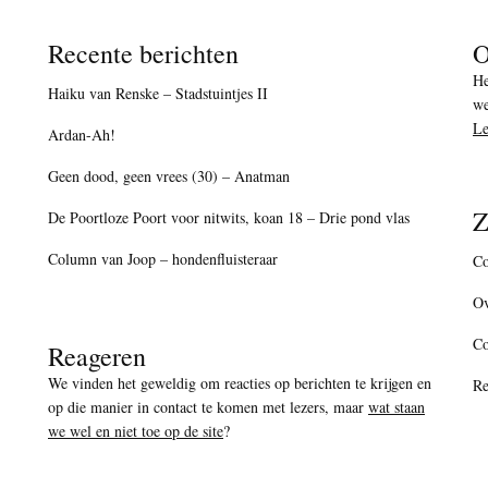
Recente berichten
O
He
Haiku van Renske – Stadstuintjes II
we
Le
Ardan-Ah!
Geen dood, geen vrees (30) – Anatman
Z
De Poortloze Poort voor nitwits, koan 18 – Drie pond vlas
Column van Joop – hondenfluisteraar
Co
Ov
C
Reageren
We vinden het geweldig om reacties op berichten te krijgen en
Re
op die manier in contact te komen met lezers, maar
wat staan
we wel en niet toe op de site
?