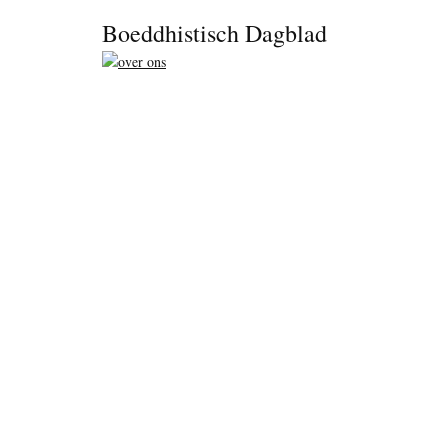
Footer
Boeddhistisch Dagblad