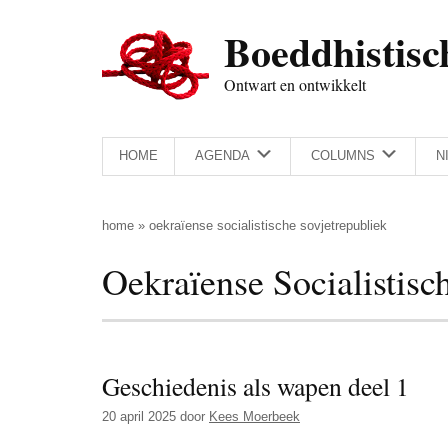
Door
Skip
Spring
Spring
Boeddhistisc
naar
to
naar
naar
de
secondary
de
de
Ontwart en ontwikkelt
hoofd
menu
eerste
voettekst
inhoud
sidebar
HOME
AGENDA
COLUMNS
N
home
»
oekraïense socialistische sovjetrepubliek
Oekraïense Socialistisc
Geschiedenis als wapen deel 1
20 april 2025
door
Kees Moerbeek