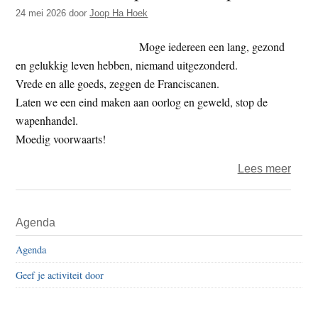
t
24 mei 2026
door
Joop Ha Hoek
e
e
s
Moge iedereen een lang, gezond
i
en gelukkig leven hebben, niemand uitgezonderd.
t
Vrede en alle goeds, zeggen de Franciscanen.
e
Laten we een eind maken aan oorlog en geweld, stop de
wapenhandel.
Moedig voorwaarts!
over
Lees meer
Colu
van
Primaire
Agenda
Joop
Sidebar
–
Agenda
mante
Geef je activiteit door