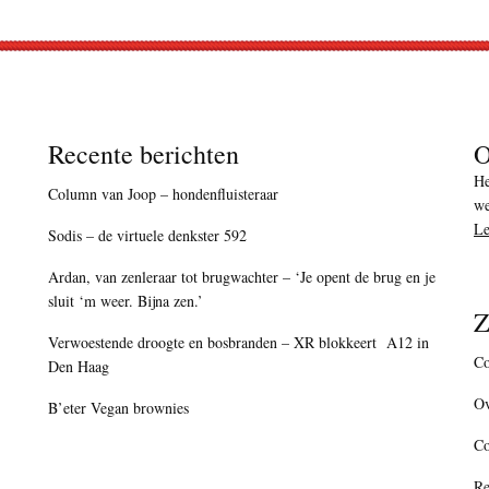
Recente berichten
O
He
Column van Joop – hondenfluisteraar
we
Le
Sodis – de virtuele denkster 592
Ardan, van zenleraar tot brugwachter – ‘Je opent de brug en je
sluit ‘m weer. Bijna zen.’
Z
Verwoestende droogte en bosbranden – XR blokkeert A12 in
Co
Den Haag
Ov
B’eter Vegan brownies
C
Re