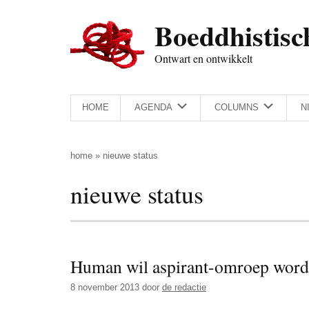
Door
Skip
Spring
Spring
Boeddhistisc
naar
to
naar
naar
de
secondary
de
de
Ontwart en ontwikkelt
hoofd
menu
eerste
voettekst
inhoud
sidebar
HOME
AGENDA
COLUMNS
N
home
»
nieuwe status
nieuwe status
Human wil aspirant-omroep wor
8 november 2013
door
de redactie