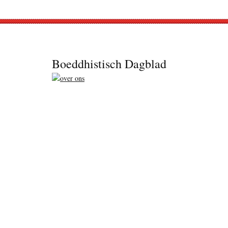
Footer
Boeddhistisch Dagblad