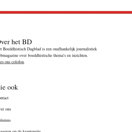
ver het BD
t Boeddhistisch Dagblad is een onafhankelijk journalistiek
bmagazine over boeddhistische thema’s en inzichten.
es ons colofon
.
ie ook
ntact
er ons
olumns
ageren op de krantensite