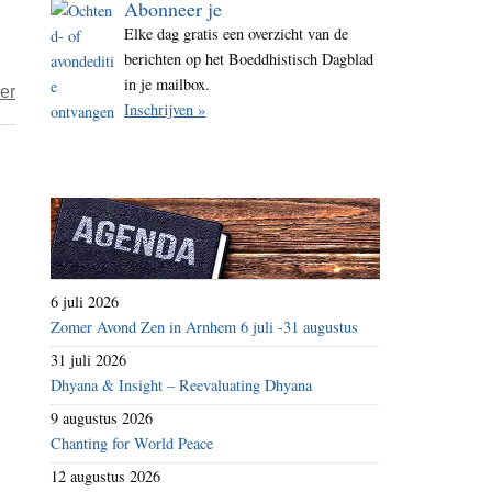
Abonneer je
i
Elke dag gratis een overzicht van de
t
berichten op het Boeddhistisch Dagblad
e
in je mailbox.
over
er
Inschrijven »
Human
wil
aspirant-
omroep
worden
6 juli 2026
Zomer Avond Zen in Arnhem 6 juli -31 augustus
31 juli 2026
Dhyana & Insight – Reevaluating Dhyana
9 augustus 2026
Chanting for World Peace
12 augustus 2026