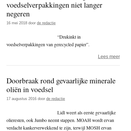
voedselverpakkingen niet langer
t
e
negeren
e
s
i
16 mei 2018
door
de redactie
t
“Drukinkt in
e
voedselverpakkingen van gerecycled papier”.
over
Lees meer
food
–
Doorbraak rond gevaarlijke minerale
Kabin
oliën in voedsel
kan
geva
17 augustus 2016
door
de redactie
voed
niet
Lidl weert als eerste gevaarlijke
lange
olieresten, ook Jumbo neemt stappen. MOAH wordt ervan
nege
verdacht kankerverwekkend te zijn, terwijl MOSH ervan