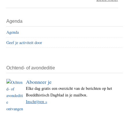
NVW
faalt
Primaire
Agenda
in
Sidebar
toezi
Agenda
op
Geef je activiteit door
gevaa
miner
oliën
in
Ochtend- of avondeditie
voed
Abonneer je
Elke dag gratis een overzicht van de berichten op het
Boeddhistisch Dagblad in je mailbox.
Inschrijven »