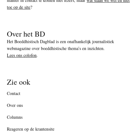
manier in contact te komen met lezers, maar
wat staan we wel en niet
toe op de site
?
Over het BD
Het Boeddhistisch Dagblad is een onafhankelijk journalistiek
webmagazine over boeddhistische thema’s en inzichten.
Lees ons colofon
.
Zie ook
Contact
Over ons
Columns
Reageren op de krantensite