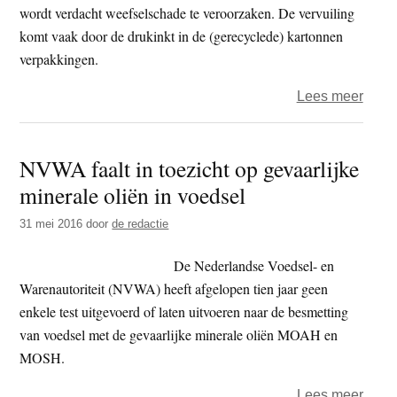
wordt verdacht weefselschade te veroorzaken. De vervuiling
komt vaak door de drukinkt in de (gerecyclede) kartonnen
verpakkingen.
over
Lees meer
Door
rond
NVWA faalt in toezicht op gevaarlijke
gevaa
minerale oliën in voedsel
miner
oliën
31 mei 2016
door
de redactie
in
voed
De Nederlandse Voedsel- en
Warenautoriteit (NVWA) heeft afgelopen tien jaar geen
enkele test uitgevoerd of laten uitvoeren naar de besmetting
van voedsel met de gevaarlijke minerale oliën MOAH en
MOSH.
over
Lees meer