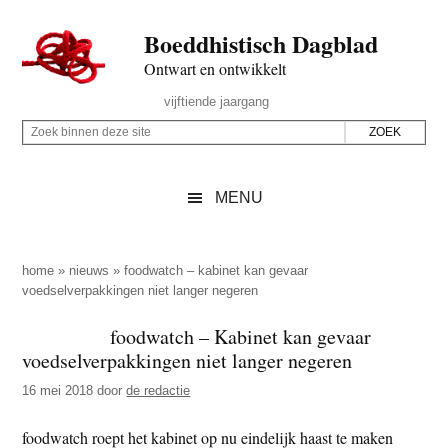
Door
Skip
Spring
Spring
Boeddhistisch Dagblad
naar
to
naar
naar
de
secondary
de
de
Ontwart en ontwikkelt
hoofd
menu
eerste
voettekst
Header
vijftiende jaargang
inhoud
sidebar
Rechts
Z
Z
o
o
e
e
MENU
k
k
b
o
i
p
home
»
nieuws
»
foodwatch – kabinet kan gevaar
n
voedselverpakkingen niet langer negeren
d
n
e
foodwatch – Kabinet kan gevaar
e
z
voedselverpakkingen niet langer negeren
n
e
d
16 mei 2018
door
de redactie
s
e
i
foodwatch roept het kabinet op nu eindelijk haast te maken
z