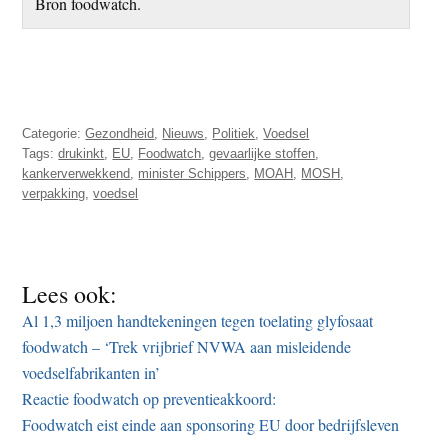
Bron foodwatch.
Categorie:
Gezondheid
,
Nieuws
,
Politiek
,
Voedsel
Tags:
drukinkt
,
EU
,
Foodwatch
,
gevaarlijke stoffen
,
kankerverwekkend
,
minister Schippers
,
MOAH
,
MOSH
,
verpakking
,
voedsel
Lees ook:
Al 1,3 miljoen handtekeningen tegen toelating glyfosaat
foodwatch – ‘Trek vrijbrief NVWA aan misleidende
voedselfabrikanten in’
Reactie foodwatch op preventieakkoord:
Foodwatch eist einde aan sponsoring EU door bedrijfsleven