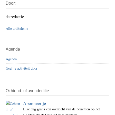
Door:
Sidebar
de redactie
Alle artikelen »
Agenda
Agenda
Geef je activiteit door
Ochtend- of avondeditie
Abonneer je
Elke dag gratis een overzicht van de berichten op het
Boeddhistisch Dagblad in je mailbox.