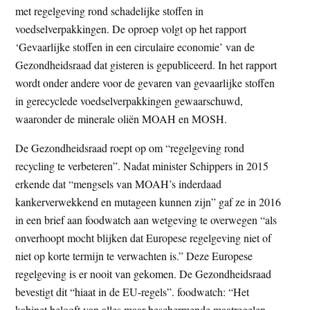
met regelgeving rond schadelijke stoffen in
t
e
voedselverpakkingen. De oproep volgt op het rapport
e
s
‘Gevaarlijke stoffen in een circulaire economie’ van de
i
Gezondheidsraad dat gisteren is gepubliceerd. In het rapport
t
wordt onder andere voor de gevaren van gevaarlijke stoffen
e
in gerecyclede voedselverpakkingen gewaarschuwd,
waaronder de minerale oliën MOAH en MOSH.
De Gezondheidsraad roept op om “regelgeving rond
recycling te verbeteren”. Nadat minister Schippers in 2015
erkende dat “mengsels van MOAH’s inderdaad
kankerverwekkend en mutageen kunnen zijn” gaf ze in 2016
in een brief aan foodwatch aan wetgeving te overwegen “als
onverhoopt mocht blijken dat Europese regelgeving niet of
niet op korte termijn te verwachten is.” Deze Europese
regelgeving is er nooit van gekomen. De Gezondheidsraad
bevestigt dit “hiaat in de EU-regels”. foodwatch: “Het
kabinet belooft van alles maar beschermende maatregelen