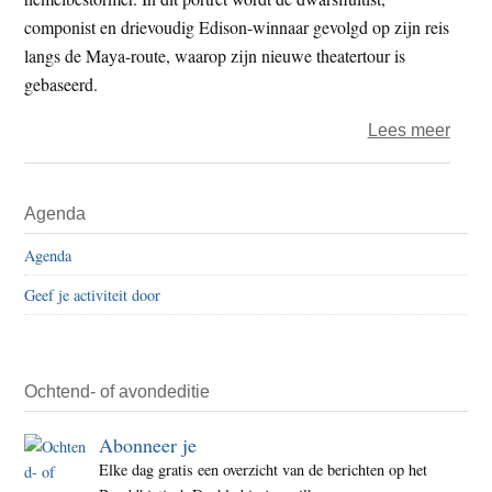
componist en drievoudig Edison-winnaar gevolgd op zijn reis
langs de Maya-route, waarop zijn nieuwe theatertour is
gebaseerd.
over
Lees meer
De
were
Primaire
Agenda
van
Sidebar
Chris
Agenda
Hinze
Geef je activiteit door
een
muzi
reis
Ochtend- of avondeditie
Abonneer je
Elke dag gratis een overzicht van de berichten op het