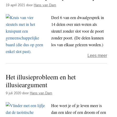
niet
19 april 2021
door
Hans van Dam
echt,
het
Deel 6 van een dwaalgesprek in
is
14 delen over niet-weten als
een
sleutel zonder slot voor de poort
illusi
zonder poort. (De delen kunnen
los van elkaar gelezen worden.)
over
Lees meer
Niet-
wete
Het illusieprobleem en het
als
illusieargument
pass
parto
9 juli 2020
door
Hans van Dam
maya
Hoe weet je of je leven meer is
dan een idee of een droom of een