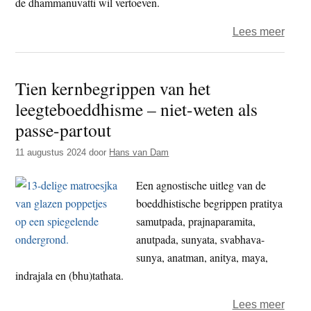
de dhammanuvatti wil vertoeven.
over
Lees meer
Guy
-
Tien kernbegrippen van het
dham
leegteboeddhisme – niet-weten als
–
Leef
passe-partout
in
11 augustus 2024
door
Hans van Dam
het
hede
Een agnostische uitleg van de
In
boeddhistische begrippen pratitya
dít
samutpada, prajnaparamita,
mome
anutpada, sunyata, svabhava-
In
sunya, anatman, anitya, maya,
élk
indrajala en (bhu)tathata.
mome
over
Lees meer