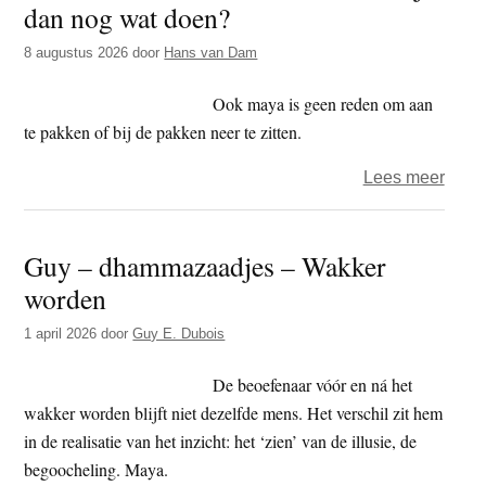
dan nog wat doen?
t
e
e
s
8 augustus 2026
door
Hans van Dam
i
Ook maya is geen reden om aan
t
te pakken of bij de pakken neer te zitten.
e
over
Lees meer
Als
alles
Guy – dhammazaadjes – Wakker
een
worden
illusi
is,
1 april 2026
door
Guy E. Dubois
waar
zou
De beoefenaar vóór en ná het
je
wakker worden blijft niet dezelfde mens. Het verschil zit hem
dan
in de realisatie van het inzicht: het ‘zien’ van de illusie, de
nog
begoocheling. Maya.