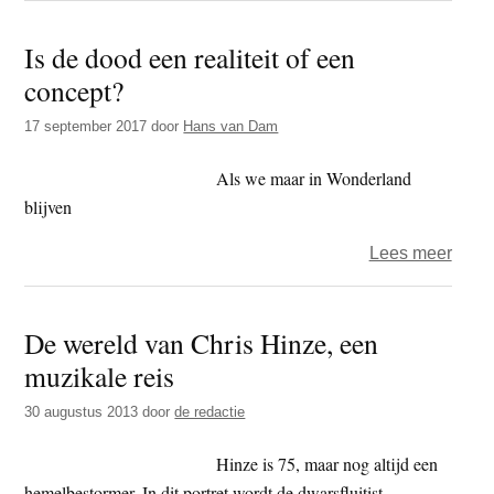
16
–
Is de dood een realiteit of een
De
concept?
vier
elem
17 september 2017
door
Hans van Dam
zijn
Als we maar in Wonderland
illusi
blijven
over
Lees meer
Is
de
De wereld van Chris Hinze, een
dood
muzikale reis
een
realit
30 augustus 2013
door
de redactie
of
een
Hinze is 75, maar nog altijd een
conc
hemelbestormer. In dit portret wordt de dwarsfluitist,