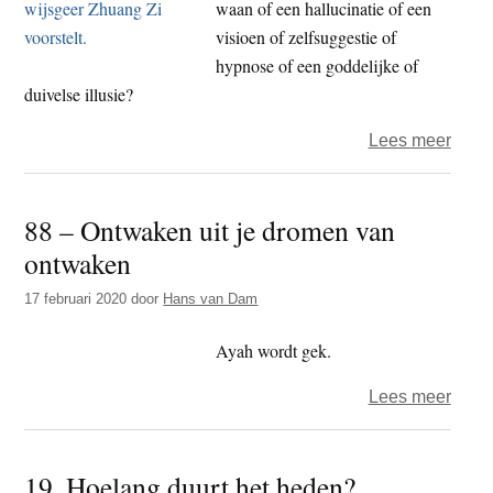
waan of een hallucinatie of een
visioen of zelfsuggestie of
hypnose of een goddelijke of
duivelse illusie?
over
Lees meer
Het
illus
88 – Ontwaken uit je dromen van
en
ontwaken
het
illus
17 februari 2020
door
Hans van Dam
Ayah wordt gek.
over
Lees meer
88
–
19. Hoelang duurt het heden?
Ontw