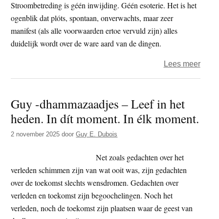
wat
Stroombetreding is géén inwijding. Géén esoterie. Het is het
doen
ogenblik dat plóts, spontaan, onverwachts, maar zeer
manifest (als alle voorwaarden ertoe vervuld zijn) alles
duidelijk wordt over de ware aard van de dingen.
over
Lees meer
Guy
–
Guy -dhammazaadjes – Leef in het
dham
heden. In dít moment. In élk moment.
–
Wakk
2 november 2025
door
Guy E. Dubois
word
Net zoals gedachten over het
verleden schimmen zijn van wat ooit was, zijn gedachten
over de toekomst slechts wensdromen. Gedachten over
verleden en toekomst zijn begoochelingen. Noch het
verleden, noch de toekomst zijn plaatsen waar de geest van