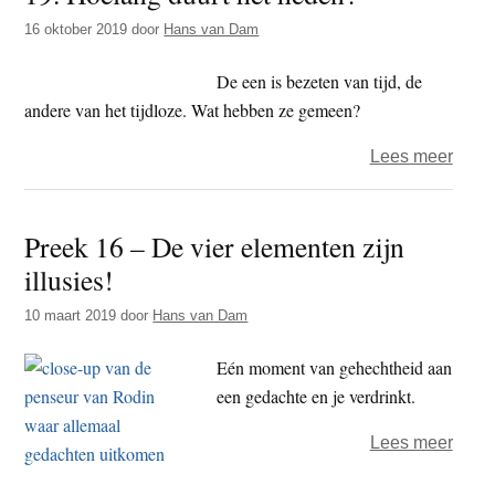
uit
16 oktober 2019
door
Hans van Dam
je
drom
De een is bezeten van tijd, de
van
andere van het tijdloze. Wat hebben ze gemeen?
ontw
over
Lees meer
19.
Hoel
Preek 16 – De vier elementen zijn
duurt
illusies!
het
hede
10 maart 2019
door
Hans van Dam
Eén moment van gehechtheid aan
een gedachte en je verdrinkt.
over
Lees meer
Pree