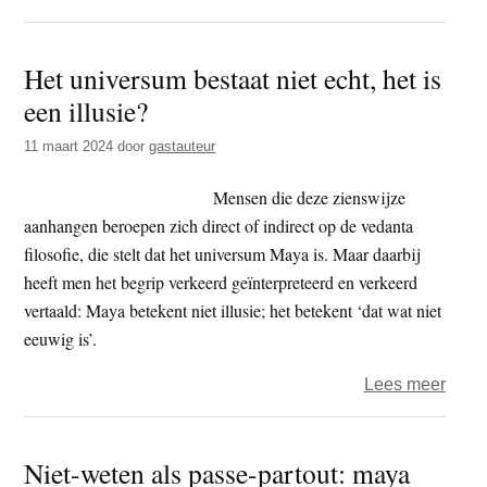
Tien
kern
Het universum bestaat niet echt, het is
van
een illusie?
het
leeg
11 maart 2024
door
gastauteur
–
niet-
Mensen die deze zienswijze
wete
aanhangen beroepen zich direct of indirect op de vedanta
als
filosofie, die stelt dat het universum Maya is. Maar daarbij
pass
heeft men het begrip verkeerd geïnterpreteerd en verkeerd
parto
vertaald: Maya betekent niet illusie; het betekent ‘dat wat niet
eeuwig is’.
over
Lees meer
Het
univ
Niet-weten als passe-partout: maya
besta