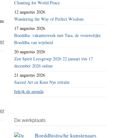
Chanting for World Peace
niet
12 augustus 2026
open…
Wandering the Way of Perfect Wisdom
nu
17 augustus 2026
Boeddha- vakantieweek met Tara, de vrouwelijke
over
er
Boeddha van wijsheid
Breek
20 augustus 2026
me
Zen Spirit Leesgroep 2026 22 januari t/m 17
de
december 2026 online
bek
21 augustus 2026
niet
Sacred Art en Kum Nye retraite
open…
bekijk de agenda
over
er
Dave
De werkplaats
Thomas:
Boeddhistische kunstenaars
Meditatie