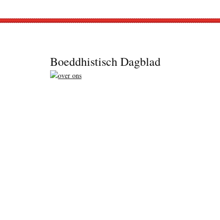
Footer
Boeddhistisch Dagblad