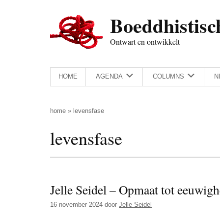
Door
Skip
Spring
Spring
Boeddhistisc
naar
to
naar
naar
de
secondary
de
de
Ontwart en ontwikkelt
hoofd
menu
eerste
voettekst
inhoud
sidebar
HOME
AGENDA
COLUMNS
N
home
»
levensfase
levensfase
Jelle Seidel – Opmaat tot eeuwigh
16 november 2024
door
Jelle Seidel