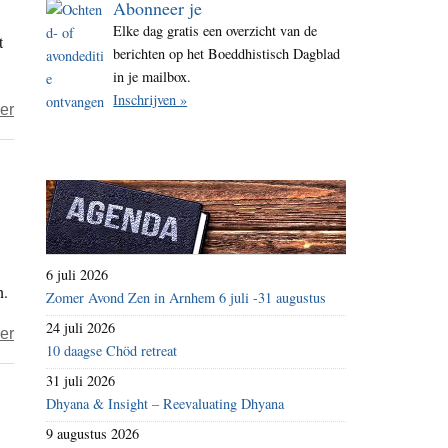
Abonneer je
i
Elke dag gratis een overzicht van de
t
t
berichten op het Boeddhistisch Dagblad
e
in je mailbox.
Inschrijven »
over
er
Jelle
Seidel
–
Opmaat
tot
eeuwigheid
6 juli 2026
n.
Zomer Avond Zen in Arnhem 6 juli -31 augustus
24 juli 2026
over
er
10 daagse Chöd retreat
Breek
31 juli 2026
me
Dhyana & Insight – Reevaluating Dhyana
de
9 augustus 2026
bek