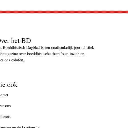
ver het BD
t Boeddhistisch Dagblad is een onafhankelijk journalistiek
bmagazine over boeddhistische thema’s en inzichten.
es ons colofon
.
ie ook
ntact
er ons
olumns
ageren op de krantensite