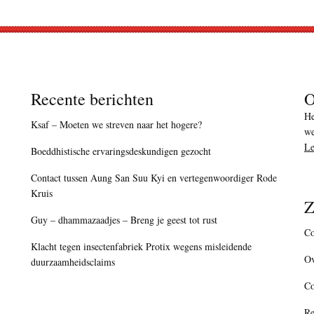
Recente berichten
O
He
Ksaf – Moeten we streven naar het hogere?
we
Le
Boeddhistische ervaringsdeskundigen gezocht
Contact tussen Aung San Suu Kyi en vertegenwoordiger Rode
Kruis
Z
Guy – dhammazaadjes – Breng je geest tot rust
Co
Klacht tegen insectenfabriek Protix wegens misleidende
Ov
duurzaamheidsclaims
C
Re