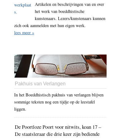
Artikelen en beschrijvingen van en over
om
het werk van boeddhistische
beter
kunstenaars. Lezers/kunstenaars kunnen
te
zich ook aanmelden met hun eigen werk.
kunnen
lees meer »
sterven
Pakhuis van Verlangen
In het Boeddhistisch pakhuis van verlangen blijven
sommige teksten nog een tijdje op de leestafel
liggen.
De Poortloze Poort voor nitwits, koan 17 –
De staatsleraar die drie keer zijn bediende