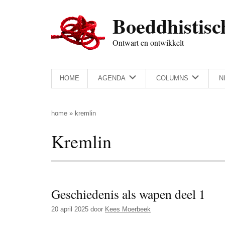
Door
Skip
Spring
Spring
Boeddhistisc
naar
to
naar
naar
de
secondary
de
de
Ontwart en ontwikkelt
hoofd
menu
eerste
voettekst
inhoud
sidebar
HOME
AGENDA
COLUMNS
N
home
»
kremlin
Kremlin
Geschiedenis als wapen deel 1
20 april 2025
door
Kees Moerbeek