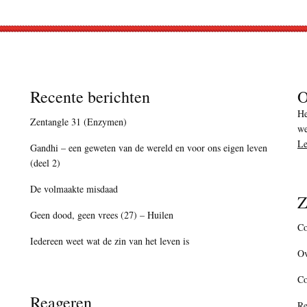
Recente berichten
O
He
Zentangle 31 (Enzymen)
we
Le
Gandhi – een geweten van de wereld en voor ons eigen leven
(deel 2)
De volmaakte misdaad
Z
Geen dood, geen vrees (27) – Huilen
Co
Iedereen weet wat de zin van het leven is
Ov
C
Reageren
Re