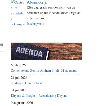
Abonneer je
i
Elke dag gratis een overzicht van de
t
berichten op het Boeddhistisch Dagblad
e
in je mailbox.
Inschrijven »
over
er
Geschiedenis
als
wapen
6 juli 2026
deel
Zomer Avond Zen in Arnhem 6 juli -31 augustus
1
24 juli 2026
10 daagse Chöd retreat
31 juli 2026
Dhyana & Insight – Reevaluating Dhyana
9 augustus 2026