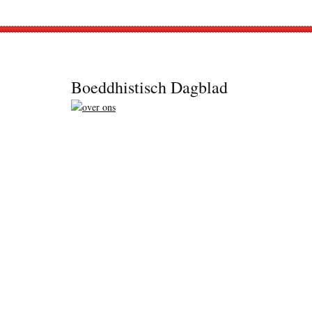
Footer
Boeddhistisch Dagblad