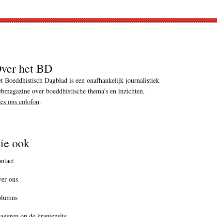
ver het BD
t Boeddhistisch Dagblad is een onafhankelijk journalistiek
bmagazine over boeddhistische thema’s en inzichten.
es ons colofon
.
ie ook
ntact
er ons
olumns
ageren op de krantensite