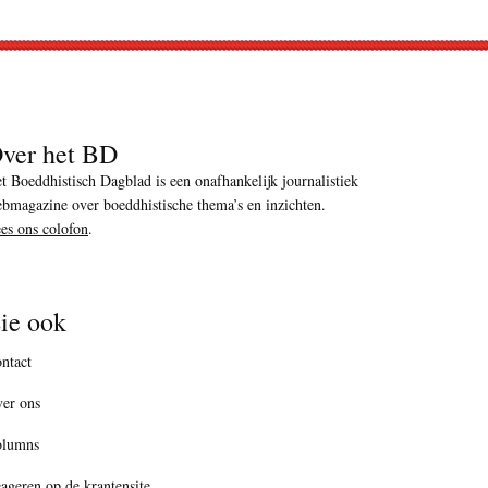
ver het BD
t Boeddhistisch Dagblad is een onafhankelijk journalistiek
bmagazine over boeddhistische thema’s en inzichten.
es ons colofon
.
ie ook
ntact
er ons
olumns
ageren op de krantensite