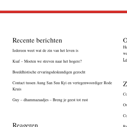
Recente berichten
O
He
Iedereen weet wat de zin van het leven is
we
Le
Ksaf – Moeten we streven naar het hogere?
Boeddhistische ervaringsdeskundigen gezocht
Z
Contact tussen Aung San Suu Kyi en vertegenwoordiger Rode
Kruis
Co
Guy – dhammazaadjes – Breng je geest tot rust
Ov
C
Reageren
Re