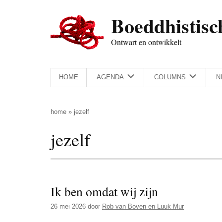
Door
Skip
Spring
Spring
Boeddhistisc
naar
to
naar
naar
de
secondary
de
de
Ontwart en ontwikkelt
hoofd
menu
eerste
voettekst
inhoud
sidebar
HOME
AGENDA
COLUMNS
N
home
»
jezelf
jezelf
Ik ben omdat wij zijn
26 mei 2026
door
Rob van Boven en Luuk Mur