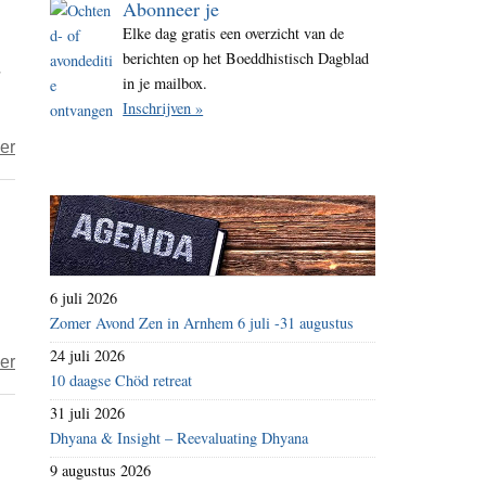
Abonneer je
i
Elke dag gratis een overzicht van de
t
berichten op het Boeddhistisch Dagblad
e
in je mailbox.
Inschrijven »
over
er
Ik
ben
omdat
wij
zijn
6 juli 2026
Zomer Avond Zen in Arnhem 6 juli -31 augustus
24 juli 2026
over
er
10 daagse Chöd retreat
Zeshin
31 juli 2026
–
Dhyana & Insight – Reevaluating Dhyana
Vergeet
9 augustus 2026
jezelf