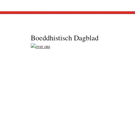
Footer
Boeddhistisch Dagblad