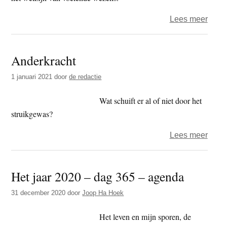
over
Lees meer
‘Boe
leer
Anderkracht
is
allee
1 januari 2021
door
de redactie
de
oplos
Wat schuift er al of niet door het
voor
struikgewas?
dit
over
Lees meer
lijden
Ander
Het jaar 2020 – dag 365 – agenda
31 december 2020
door
Joop Ha Hoek
Het leven en mijn sporen, de