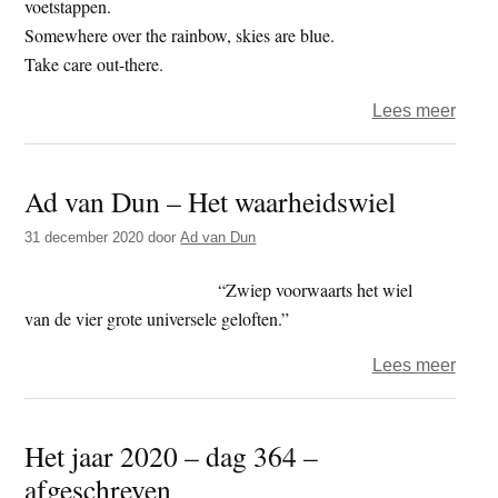
voetstappen.
Somewhere over the rainbow, skies are blue.
Take care out-there.
over
Lees meer
Het
jaar
Ad van Dun – Het waarheidswiel
2020
–
31 december 2020
door
Ad van Dun
dag
365
“Zwiep voorwaarts het wiel
–
van de vier grote universele geloften.”
agen
over
Lees meer
Ad
van
Het jaar 2020 – dag 364 –
Dun
afgeschreven
–