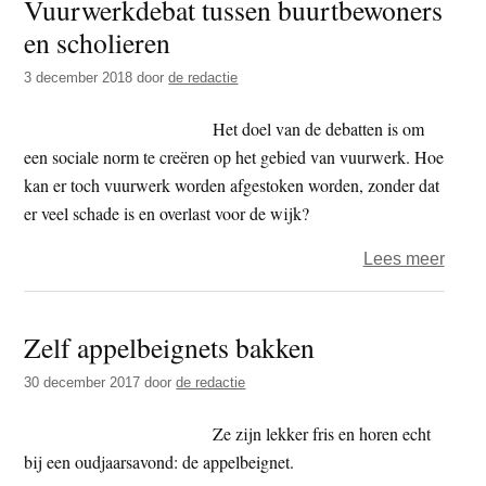
Vuurwerkdebat tussen buurtbewoners
lent
en scholieren
3 december 2018
door
de redactie
Het doel van de debatten is om
een sociale norm te creëren op het gebied van vuurwerk. Hoe
kan er toch vuurwerk worden afgestoken worden, zonder dat
er veel schade is en overlast voor de wijk?
over
Lees meer
Gezo
jaarw
Zelf appelbeignets bakken
–
Vuur
30 december 2017
door
de redactie
tusse
buur
Ze zijn lekker fris en horen echt
en
bij een oudjaarsavond: de appelbeignet.
schol