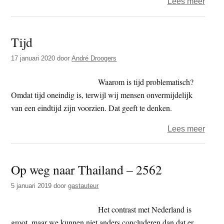
over
Lees meer
Leve
in
Tijd
Thail
–
17 januari 2020
door
André Droogers
nooit
geda
Waarom is tijd problematisch?
dat
Omdat tijd oneindig is, terwijl wij mensen onvermijdelijk
ik
van een eindtijd zijn voorzien. Dat geeft te denken.
ooit
over
Lees meer
nog
Tijd
eens
Op weg naar Thailand – 2562
5 januari 2019
door
gastauteur
Het contrast met Nederland is
groot, maar we kunnen niet anders concluderen dan dat er