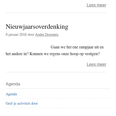
over
Lees meer
Zelf
appel
Nieuwjaarsoverdenking
bakk
8 januari 2016
door
André Droogers
Gaan we het ene rampjaar uit en
het andere in? Kunnen we ergens onze hoop op vestigen?
over
Lees meer
Nieu
Primaire
Agenda
Sidebar
Agenda
Geef je activiteit door