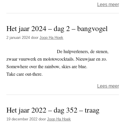
over
Lees meer
Het
jaar
Het jaar 2024 – dag 2 – bangvogel
2024
–
2 januari 2024
door
Joop Ha Hoek
dag
356
De hulpverleners, de stenen,
–
zwaar vuurwerk en molotovcocktails. Nieuwjaar en zo.
oud
Somewhere over the rainbow, skies are blue.
en
Take care out-there.
nieu
over
Lees meer
angst
Het
jaar
Het jaar 2022 – dag 352 – traag
2024
–
19 december 2022
door
Joop Ha Hoek
dag