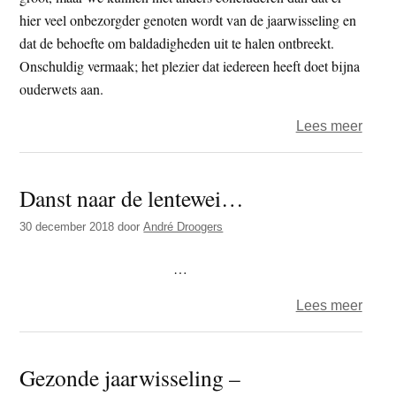
hier veel onbezorgder genoten wordt van de jaarwisseling en
dat de behoefte om baldadigheden uit te halen ontbreekt.
Onschuldig vermaak; het plezier dat iedereen heeft doet bijna
ouderwets aan.
over
Lees meer
Op
weg
Danst naar de lentewei…
naar
Thail
30 december 2018
door
André Droogers
–
2562
…
over
Lees meer
Dans
naar
Gezonde jaarwisseling –
de