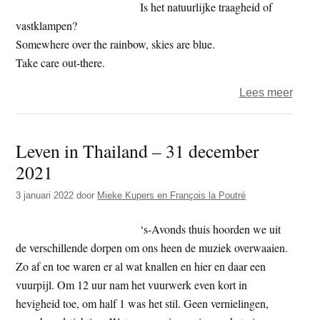
2
Is het natuurlijke traagheid of
–
vastklampen?
bang
Somewhere over the rainbow, skies are blue.
Take care out-there.
over
Lees meer
Het
jaar
Leven in Thailand – 31 december
2022
2021
–
dag
3 januari 2022
door
Mieke Kupers en François la Poutré
352
–
‘s-Avonds thuis hoorden we uit
traag
de verschillende dorpen om ons heen de muziek overwaaien.
Zo af en toe waren er al wat knallen en hier en daar een
vuurpijl. Om 12 uur nam het vuurwerk even kort in
hevigheid toe, om half 1 was het stil. Geen vernielingen,