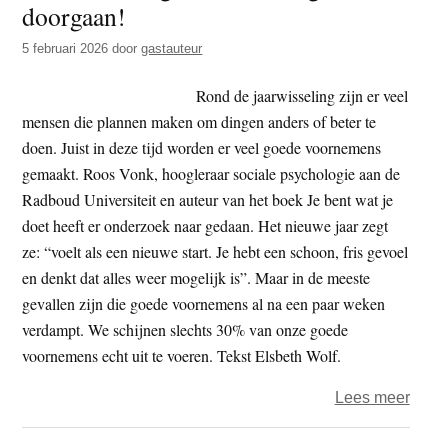
doorgaan!
t
e
e
s
5 februari 2026
door
gastauteur
i
Rond de jaarwisseling zijn er veel
t
mensen die plannen maken om dingen anders of beter te
e
doen. Juist in deze tijd worden er veel goede voornemens
gemaakt. Roos Vonk, hoogleraar sociale psychologie aan de
Radboud Universiteit en auteur van het boek Je bent wat je
doet heeft er onderzoek naar gedaan. Het nieuwe jaar zegt
ze: “voelt als een nieuwe start. Je hebt een schoon, fris gevoel
en denkt dat alles weer mogelijk is”. Maar in de meeste
gevallen zijn die goede voornemens al na een paar weken
verdampt. We schijnen slechts 30% van onze goede
voornemens echt uit te voeren. Tekst Elsbeth Wolf.
over
Lees meer
Gew