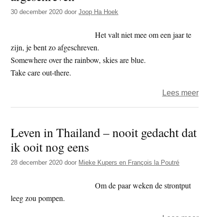
Het
30 december 2020
door
Joop Ha Hoek
waar
Het valt niet mee om een jaar te
zijn, je bent zo afgeschreven.
Somewhere over the rainbow, skies are blue.
Take care out-there.
over
Lees meer
Het
jaar
Leven in Thailand – nooit gedacht dat
2020
ik ooit nog eens
–
dag
28 december 2020
door
Mieke Kupers en François la Poutré
364
–
Om de paar weken de strontput
afge
leeg zou pompen.