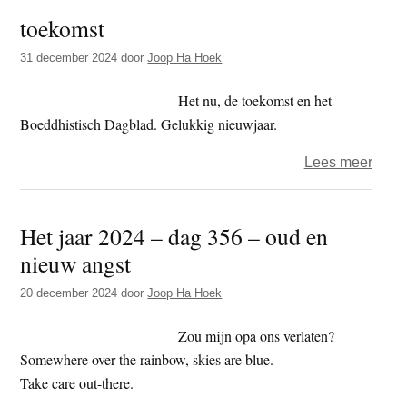
door
toekomst
onve
door
31 december 2024
door
Joop Ha Hoek
Het nu, de toekomst en het
Boeddhistisch Dagblad. Gelukkig nieuwjaar.
over
Lees meer
toek
Het jaar 2024 – dag 356 – oud en
nieuw angst
20 december 2024
door
Joop Ha Hoek
Zou mijn opa ons verlaten?
Somewhere over the rainbow, skies are blue.
Take care out-there.