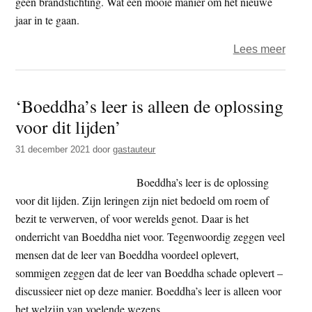
geen brandstichting. Wat een mooie manier om het nieuwe
jaar in te gaan.
over
Lees meer
Leve
in
‘Boeddha’s leer is alleen de oplossing
Thail
voor dit lijden’
–
31
31 december 2021
door
gastauteur
dece
2021
Boeddha’s leer is de oplossing
voor dit lijden. Zijn leringen zijn niet bedoeld om roem of
bezit te verwerven, of voor werelds genot. Daar is het
onderricht van Boeddha niet voor. Tegenwoordig zeggen veel
mensen dat de leer van Boeddha voordeel oplevert,
sommigen zeggen dat de leer van Boeddha schade oplevert –
discussieer niet op deze manier. Boeddha’s leer is alleen voor
het welzijn van voelende wezens.