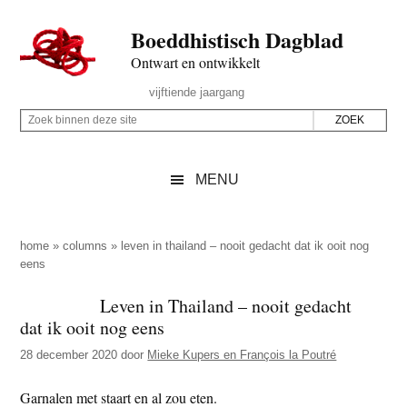
Door
Skip
Spring
Spring
Boeddhistisch Dagblad
naar
to
naar
naar
de
secondary
de
de
Ontwart en ontwikkelt
hoofd
menu
eerste
voettekst
Header
vijftiende jaargang
inhoud
sidebar
Rechts
Z
Z
o
o
e
e
MENU
k
k
b
o
i
p
home
»
columns
»
leven in thailand – nooit gedacht dat ik ooit nog
n
eens
d
n
e
Leven in Thailand – nooit gedacht
e
z
dat ik ooit nog eens
n
e
d
28 december 2020
door
Mieke Kupers en François la Poutré
s
e
i
Garnalen met staart en al zou eten.
z