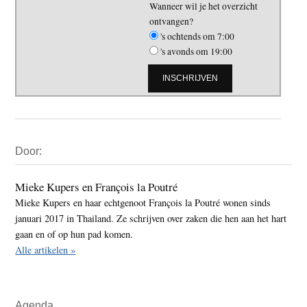
Wanneer wil je het overzicht
ontvangen?
's ochtends om 7:00
's avonds om 19:00
Primaire
Door:
Sidebar
Mieke Kupers en François la Poutré
Mieke Kupers en haar echtgenoot François la Poutré wonen sinds
januari 2017 in Thailand. Ze schrijven over zaken die hen aan het hart
gaan en of op hun pad komen.
Alle artikelen »
Agenda