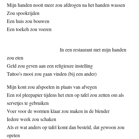
Mijn handen nooit meer zou afdrogen na het handen wassen
t
e
Zou spookrijden
e
s
Een huis zou bouwen
i
Een toekeh zou voeren
t
e
In een restaurant met mijn handen
zou eten
Geld zou geven aan een religieuze instelling
Tattoo’s mooi zou gaan vinden (bij een ander)
Mijn kont zou afspoelen in plaats van afvegen
Een rol pleepapier tijdens het eten op tafel zou zetten om als
servetjes te gebruiken
Voer voor de wormen klaar zou maken in de blender
Iedere week zou schaken
Als er wat anders op tafel komt dan besteld, dat gewoon zou
opeten