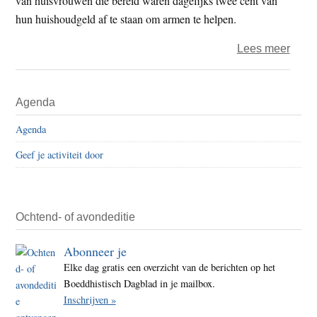
van huisvrouwen die bereid waren dagelijks twee cent van
hun huishoudgeld af te staan om armen te helpen.
over
Lees meer
Boed
van
Primaire
Agenda
Tzu
Sidebar
Chi
Agenda
in
Geef je activiteit door
47
land
actief
als
Ochtend- of avondeditie
hulpv
Abonneer je
Elke dag gratis een overzicht van de berichten op het
Boeddhistisch Dagblad in je mailbox.
Inschrijven »