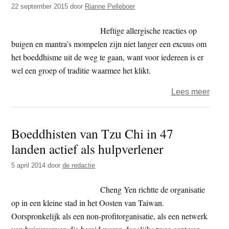
om
22 september 2015
door
Rianne Pelleboer
met
verkr
Heftige allergische reacties op
en
buigen en mantra’s mompelen zijn niet langer een excuus om
gewe
het boeddhisme uit de weg te gaan, want voor iedereen is er
wel een groep of traditie waarmee het klikt.
over
Lees meer
Medit
hip
Boeddhisten van Tzu Chi in 47
voor
landen actief als hulpverlener
jonge
5 april 2014
door
de redactie
Cheng Yen richtte de organisatie
op in een kleine stad in het Oosten van Taiwan.
Oorspronkelijk als een non-profitorganisatie, als een netwerk