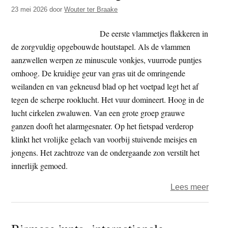
t
23 mei 2026
door
Wouter ter Braake
e
e
s
De eerste vlammetjes flakkeren in
i
de zorgvuldig opgebouwde houtstapel. Als de vlammen
t
aanzwellen werpen ze minuscule vonkjes, vuurrode puntjes
e
omhoog. De kruidige geur van gras uit de omringende
weilanden en van gekneusd blad op het voetpad legt het af
tegen de scherpe rooklucht. Het vuur domineert. Hoog in de
lucht cirkelen zwaluwen. Van een grote groep grauwe
ganzen dooft het alarmgesnater. Op het fietspad verderop
klinkt het vrolijke gelach van voorbij stuivende meisjes en
jongens. Het zachtroze van de ondergaande zon verstilt het
innerlijk gemoed.
over
Lees meer
Mach
aanw