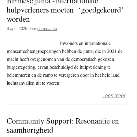
Birmese junta -internationale
hulpverleners moeten ‘goedgekeurd’
worden
8 april 2025
door
de redactie
Inwoners en internationale
mensenrechtengroeperingen hebben de junta, die in 2021 de
macht heeft overgenomen van de democratisch gekozen
burgerregering, ervan beschuldigd de hulpverlening te
belemmeren en de ramp te verergeren door in het hele land
luchtaanvallen uit te voeren.
over
Lees meer
Birm
junta
Community Support: Resonantie en
-
saamhorigheid
inter
hulpv