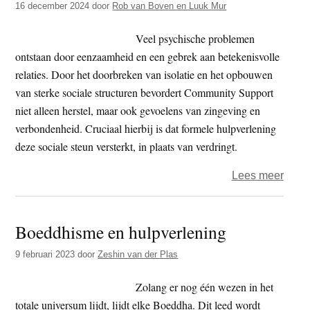
16 december 2024
door
Rob van Boven en Luuk Mur
moet
‘goe
Veel psychische problemen
word
ontstaan door eenzaamheid en een gebrek aan betekenisvolle
relaties. Door het doorbreken van isolatie en het opbouwen
van sterke sociale structuren bevordert Community Support
niet alleen herstel, maar ook gevoelens van zingeving en
verbondenheid. Cruciaal hierbij is dat formele hulpverlening
deze sociale steun versterkt, in plaats van verdringt.
over
Lees meer
Comm
Suppo
Boeddhisme en hulpverlening
Reso
en
9 februari 2023
door
Zeshin van der Plas
saam
Zolang er nog één wezen in het
totale universum lijdt, lijdt elke Boeddha. Dit leed wordt