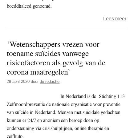
boeddhaleed genoemd.
over
Lees meer
Boed
en
‘Wetenschappers vrezen voor
hulpv
toename suïcides vanwege
risicofactoren als gevolg van de
corona maatregelen’
29 april 2020
door
de redactie
In Nederland is de Stichting 113
Zelfmoordpreventie de nationale organisatie voor preventie
van suïcide in Nederland. Mensen met suïcidale gedachten
kunnen er 24/7 en anoniem een beroep doen op
ondersteuning via crisishulplijnen, online therapie en
zelfhulp.