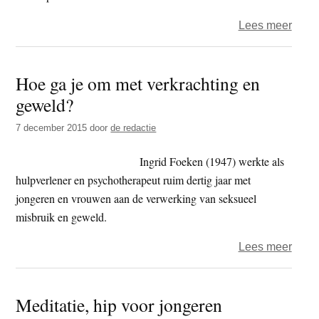
over
Lees meer
‘Wet
vrez
Hoe ga je om met verkrachting en
voor
geweld?
toen
suïci
7 december 2015
door
de redactie
vanw
risic
Ingrid Foeken (1947) werkte als
als
hulpverlener en psychotherapeut ruim dertig jaar met
gevo
jongeren en vrouwen aan de verwerking van seksueel
van
misbruik en geweld.
de
over
Lees meer
coro
Hoe
maatr
ga
Meditatie, hip voor jongeren
je