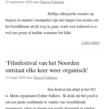
22 september 2015
door
Rianne Pelleboer
‘Ik
denk
Heftige allergische reacties op
dat
buigen en mantra’s mompelen zijn niet langer een excuus om
hele
het boeddhisme uit de weg te gaan, want voor iedereen is er
simp
wel een groep of traditie waarmee het klikt.
ding
over
Lees meer
ons
Medit
raken
hip
‘Filmfestival van het Noorden
voor
ontstaat elke keer weer organisch’
jonge
17 maart 2015
door
Rianne Pelleboer
Een festival dat altijd in het NU
is. Mede-organisator Esther Sulkers: ‘Ik denk dat het goed is
om een juiste combinatie te vinden van verschillende
stromingen, talen en daarin een goede dynamiek te vinden.’