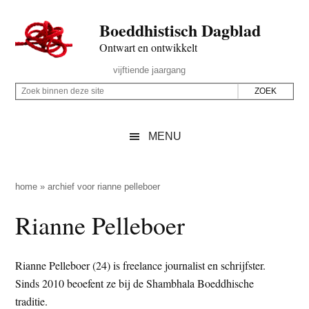
Door
Skip
Spring
Spring
Boeddhistisch Dagblad
naar
to
naar
naar
de
secondary
de
de
Ontwart en ontwikkelt
hoofd
menu
eerste
voettekst
Header
vijftiende jaargang
inhoud
sidebar
Rechts
Z
Z
o
o
e
e
MENU
k
k
b
o
i
p
home
»
archief voor rianne pelleboer
n
d
Rianne Pelleboer
n
e
e
z
n
e
Rianne Pelleboer (24) is freelance journalist en schrijfster.
d
s
Sinds 2010 beoefent ze bij de Shambhala Boeddhische
e
i
traditie.
z