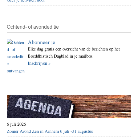
je
hart
en
is
Ochtend- of avondeditie
er
Abonneer je
verbi
Elke dag gratis een overzicht van de berichten op het
Boeddhistisch Dagblad in je mailbox.
Inschrijven »
6 juli 2026
Zomer Avond Zen in Arnhem 6 juli -31 augustus