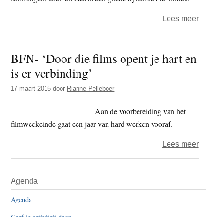
over
Lees meer
‘Filmf
van
BFN- ‘Door die films opent je hart en
het
is er verbinding’
Noor
ontst
17 maart 2015
door
Rianne Pelleboer
elke
keer
Aan de voorbereiding van het
weer
filmweekeinde gaat een jaar van hard werken vooraf.
organ
over
Lees meer
BFN-
‘Door
Primaire
Agenda
die
Sidebar
films
Agenda
open
Geef je activiteit door