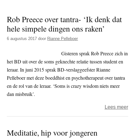
t
e
e
s
Rob Preece over tantra- ‘Ik denk dat
i
hele simpele dingen ons raken’
t
6 augustus 2017
door
Rianne Pelleboer
e
Gisteren sprak Rob Preece zich in
het BD uit over de soms geknechte relatie tussen student en
leraar. In juni 2015 sprak BD-verslaggeefster Rianne
Pelleboer met deze boeddhist en psychotherapeut over tantra
en de rol van de leraar. ‘Soms is crazy wisdom niets meer
dan misbruik’.
over
Lees meer
Rob
Pree
Meditatie, hip voor jongeren
over
tantra