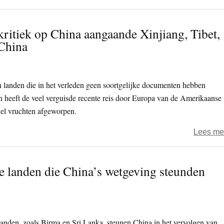
 kritiek op China aangaande Xinjiang, Tibet,
 China
 landen die in het verleden geen soortgelijke documenten hebben
en heeft de veel verguisde recente reis door Europa van de Amerikaanse
el vruchten afgeworpen.
Lees me
e landen die China’s wetgeving steunden
anden, zoals Birma en Sri Lanka, steunen China in het vervolgen van