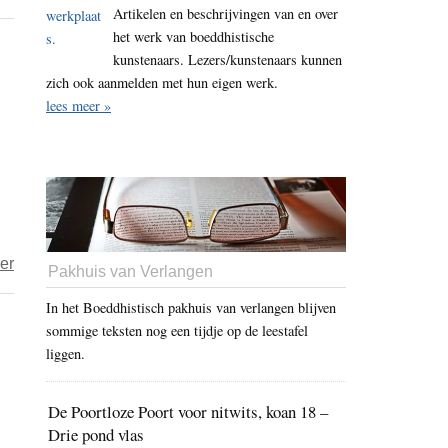
Artikelen en beschrijvingen van en over
Hoe
het werk van boeddhistische
de
kunstenaars. Lezers/kunstenaars kunnen
CCP
zich ook aanmelden met hun eigen werk.
zich
lees meer »
tegen
de
academische
vrijheid
in
de
over
er
Pakhuis van Verlangen
westerse
Negen
landen
In het Boeddhistisch pakhuis van verlangen blijven
landen
keert
sommige teksten nog een tijdje op de leestafel
sluiten
liggen.
zich
aan
De Poortloze Poort voor nitwits, koan 18 –
bij
Drie pond vlas
kritiek