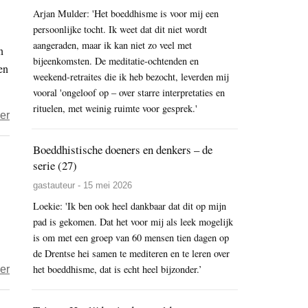
Arjan Mulder: 'Het boeddhisme is voor mij een
National
persoonlijke tocht. Ik weet dat dit niet wordt
Security
aangeraden, maar ik kan niet zo veel met
n
Law:
bijeenkomsten. De meditatie-ochtenden en
en
‘Arrestatie
weekend-retraites die ik heb bezocht, leverden mij
dreigt
vooral 'ongeloof op – over starre interpretaties en
voor
rituelen, met weinig ruimte voor gesprek.'
over
er
alle
CCP
wereldburgers’
Boeddhistische doeners en denkers – de
propaganda
serie (27)
manipuleert
protesten
gastauteur - 15 mei 2026
in
Loekie: 'Ik ben ook heel dankbaar dat dit op mijn
pad is gekomen. Dat het voor mij als leek mogelijk
de
is om met een groep van 60 mensen tien dagen op
VS
de Drentse hei samen te mediteren en te leren over
over
het boeddhisme, dat is echt heel bijzonder.’
er
Dalai
Lama