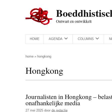
Door
Skip
Spring
Spring
Boeddhistisc
naar
to
naar
naar
de
secondary
de
de
Ontwart en ontwikkelt
hoofd
menu
eerste
voettekst
inhoud
sidebar
HOME
AGENDA
COLUMNS
N
home
»
hongkong
Hongkong
Journalisten in Hongkong – belast
onafhankelijke media
27 mei 2025
door
de redactie