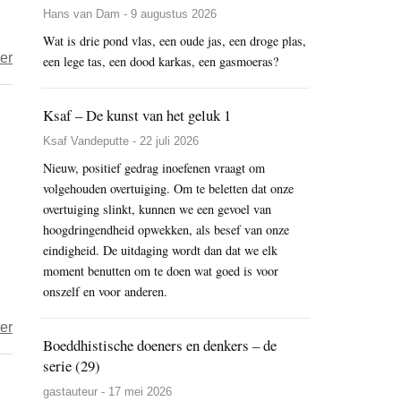
Hans van Dam - 9 augustus 2026
op
Wat is drie pond vlas, een oude jas, een droge plas,
China
over
er
een lege tas, een dood karkas, een gasmoeras?
aangaande
De
Xinjiang,
As
Ksaf – De kunst van het geluk 1
Tibet,
van
Hong
Ksaf Vandeputte - 22 juli 2026
Schaamte,
Kong-
Nieuw, positief gedrag inoefenen vraagt om
juli
en
volgehouden overtuiging. Om te beletten dat onze
2020:
vluchtelingen
overtuiging slinkt, kunnen we een gevoel van
De
hoogdringendheid opwekken, als besef van onze
uit
landen
eindigheid. De uitdaging wordt dan dat we elk
China
die
moment benutten om te doen wat goed is voor
China’s
onszelf en voor anderen.
wetgeving
over
er
steunden
Boeddhistische doeners en denkers – de
Bij
voor
serie (29)
overtreding
Hongkong
gastauteur - 17 mei 2026
Hongkong