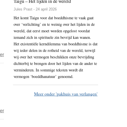
Taigu – Het lijden in de wereld
roept
Jules Prast - 24 april 2026
op
Het komt Taigu voor dat boeddhisme te vaak gaat
tot
over ‘verlichting’ en te weinig over het lijden in de
een
wereld, dat eerst moet worden opgelost voordat
vreedzame
iemand zich in spirituele zin bevrijd kan wanen.
dialoog
Het existentiële kerndilemma van boeddhisme is dat
in
wij ieder delen in de rotheid van de wereld, terwijl
over
er
wij over het vermogen beschikken onze bevrijding
Hongkong
‘Chinese
dichterbij te brengen door het lijden van de ander te
miljardair
verminderen. In sommige teksten wordt dit
vermogen ‘boeddhanatuur’ genoemd.
Li
Ka-
shing
Meer onder 'pakhuis van verlangen'
bouwt
in
over
er
Hongkong
Het
Chinees
jaar