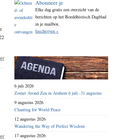
Abonneer je
i
Elke dag gratis een overzicht van de
t
berichten op het Boeddhistisch Dagblad
e
in je mailbox.
t
Inschrijven »
22
over
er
Journalisten
in
Hongkong
6 juli 2026
–
Zomer Avond Zen in Arnhem 6 juli -31 augustus
belastingcontroles
9 augustus 2026
als
Chanting for World Peace
laatste
12 augustus 2026
druk
Wandering the Way of Perfect Wisdom
op
17 augustus 2026
over
er
onafhankelijke