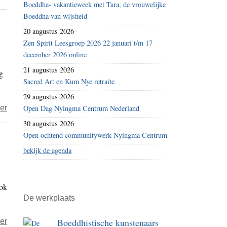
Boeddha- vakantieweek met Tara, de vrouwelijke
Nieuwsuur
media
Boeddha van wijsheid
NPO
20 augustus 2026
2
Zen Spirit Leesgroep 2026 22 januari t/m 17
–
december 2026 online
speciaal
21 augustus 2026
g
item
Sacred Art en Kum Nye retraite
over
29 augustus 2026
Tibet
over
er
Open Dag Nyingma Centrum Nederland
Free
30 augustus 2026
Tibet
Open ochtend communitywerk Nyingma Centrum
–
bekijk de agenda
‘zeg
nee
ook
tegen
De werkplaats
Peking
2022’
over
Boeddhistische kunstenaars
er