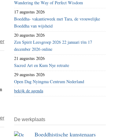
Wandering the Way of Perfect Wisdom
in
17 augustus 2026
de
Boeddha- vakantieweek met Tara, de vrouwelijke
levensloop
Boeddha van wijsheid
van
20 augustus 2026
een
over
er
Zen Spirit Leesgroep 2026 22 januari t/m 17
Boeddha
december 2026 online
Dier-
zijn-
21 augustus 2026
dagen
Sacred Art en Kum Nye retraite
in
29 augustus 2026
de
Open Dag Nyingma Centrum Nederland
en
levensloop
bekijk de agenda
van
een
Boeddha
over
er
De werkplaats
Kalkoen
Boeddhistische kunstenaars
en