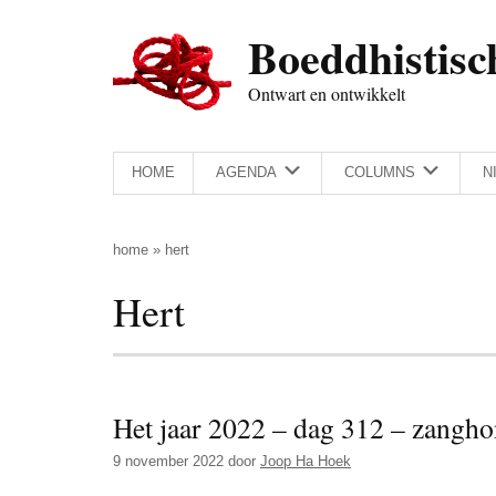
Door
Skip
Spring
Spring
Boeddhistisc
naar
to
naar
naar
de
secondary
de
de
Ontwart en ontwikkelt
hoofd
menu
eerste
voettekst
inhoud
sidebar
HOME
AGENDA
COLUMNS
N
home
»
hert
Hert
Het jaar 2022 – dag 312 – zangh
9 november 2022
door
Joop Ha Hoek