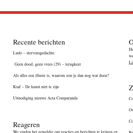
Recente berichten
O
He
Ludo – stervensgedachte
we
Le
Geen dood, geen vrees (29) – terugkeer
Als alles een illusie is, waarom zou je dan nog wat doen?
Z
Ksaf – De kunst niet te zijn
Uitnodiging nieuwe Acta Comparanda
Co
Ov
C
Reageren
We vinden het geweldig om reacties op berichten te krijgen en
Re