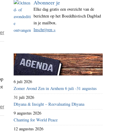
Abonneer je
i
Elke dag gratis een overzicht van de
t
berichten op het Boeddhistisch Dagblad
e
in je mailbox.
Inschrijven »
over
er
Het
jaar
2022
–
dag
op
312
6 juli 2026
ot
–
Zomer Avond Zen in Arnhem 6 juli -31 augustus
zanghond
31 juli 2026
Dhyana & Insight – Reevaluating Dhyana
over
er
9 augustus 2026
Dier-
Chanting for World Peace
zijn-
12 augustus 2026
dagen