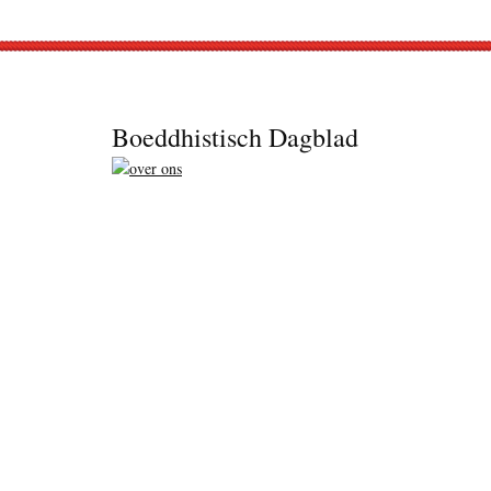
Footer
Boeddhistisch Dagblad