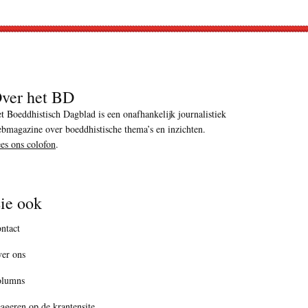
ver het BD
t Boeddhistisch Dagblad is een onafhankelijk journalistiek
bmagazine over boeddhistische thema’s en inzichten.
es ons colofon
.
ie ook
ntact
er ons
olumns
ageren op de krantensite