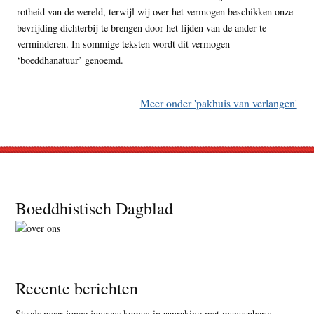
rotheid van de wereld, terwijl wij over het vermogen beschikken onze
bevrijding dichterbij te brengen door het lijden van de ander te
verminderen. In sommige teksten wordt dit vermogen
‘boeddhanatuur’ genoemd.
Meer onder 'pakhuis van verlangen'
Footer
Boeddhistisch Dagblad
Recente berichten
Steeds meer jonge jongens komen in aanraking met manosphere: