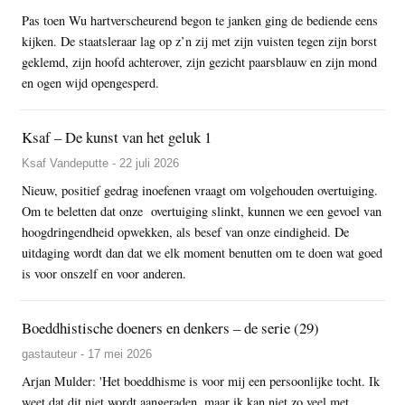
Pas toen Wu hartverscheurend begon te janken ging de bediende eens
kijken. De staatsleraar lag op z’n zij met zijn vuisten tegen zijn borst
geklemd, zijn hoofd achterover, zijn gezicht paarsblauw en zijn mond
en ogen wijd opengesperd.
Ksaf – De kunst van het geluk 1
Ksaf Vandeputte - 22 juli 2026
Nieuw, positief gedrag inoefenen vraagt om volgehouden overtuiging.
Om te beletten dat onze overtuiging slinkt, kunnen we een gevoel van
hoogdringendheid opwekken, als besef van onze eindigheid. De
uitdaging wordt dan dat we elk moment benutten om te doen wat goed
is voor onszelf en voor anderen.
Boeddhistische doeners en denkers – de serie (29)
gastauteur - 17 mei 2026
Arjan Mulder: 'Het boeddhisme is voor mij een persoonlijke tocht. Ik
weet dat dit niet wordt aangeraden, maar ik kan niet zo veel met