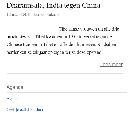
Dharamsala, India tegen China
t
e
e
s
13 maart 2018
door
de redactie
i
Tibetaanse vrouwen uit alle drie
t
provincies van Tibet kwamen in 1959 in verzet tegen de
e
Chinese troepen in Tibet en offerden hun leven. Sindsdien
herdenken ze elk jaar op eigen wijze deze opstand.
over
Lees meer
Vrou
demo
Primaire
Agenda
in
Sidebar
Dhar
Agenda
India
Geef je activiteit door
tege
Chin