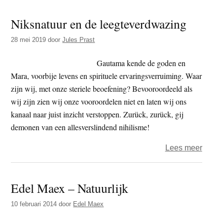
niet
dan
Niksnatuur en de leegteverdwazing
alles
in
wat
de
28 mei 2019
door
Jules Prast
je
sutta
denkt
Gautama kende de goden en
over
Mara, voorbije levens en spirituele ervaringsverruiming. Waar
gode
zijn wij, met onze steriele beoefening? Bevooroordeeld als
en
wij zijn zien wij onze vooroordelen niet en laten wij ons
godh
kanaal naar juist inzicht verstoppen. Zurück, zurück, gij
gesp
demonen van een allesverslindend nihilisme!
over
Lees meer
Niksn
en
Edel Maex – Natuurlijk
de
leegt
10 februari 2014
door
Edel Maex