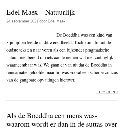
en
Edel Maex – Natuurlijk
boed
in
24 september 2021
door
Edel Maex
Sing
De Boeddha was een kind van
zijn tijd en leefde in dit wereldbeeld. Toch komt hij uit de
oudste teksten naar voren als een bijzonder pragmatische
natuur, niet bereid om iets aan te nemen wat niet zintuiglijk
waarneembaar was. We gaan er van uit dat de Boeddha in
reïncarnatie geloofde maar hij was vooral een scherpe criticus
van de gangbare opvattingen hierover.
over
Lees meer
Edel
Maex
Als de Boeddha een mens was-
–
waarom wordt er dan in de suttas over
Natuu