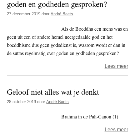
goden en godheden gesproken?
27 december 2019
door
André Baets
Als de Boeddha een mens was en
geen uit een of andere hemel neergedaalde god en het
boeddhisme dus geen godsdienst is, waarom wordt er dan in
de suttas regelmatig over goden en godheden gesproken?
over
Lees meer
Als
de
Geloof niet alles wat je denkt
Boed
een
28 oktober 2019
door
André Baets
mens
was-
Brahma in de Pali-Canon (1)
waar
over
Lees meer
wordt
Geloo
er