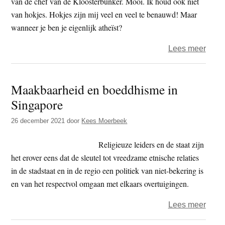
van de chef van de Kloosterbunker. Mooi. Ik houd ook niet
van hokjes. Hokjes zijn mij veel en veel te benauwd! Maar
wanneer je ben je eigenlijk atheïst?
over
Lees meer
Atheï
Maakbaarheid en boeddhisme in
Singapore
26 december 2021
door
Kees Moerbeek
Religieuze leiders en de staat zijn
het erover eens dat de sleutel tot vreedzame etnische relaties
in de stadstaat en in de regio een politiek van niet-bekering is
en van het respectvol omgaan met elkaars overtuigingen.
over
Lees meer
Maak