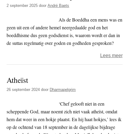
t
2 september 2025
door
André Baets
e
e
s
Als de Boeddha een mens was en
i
geen uit een of andere hemel neergedaalde god en het
t
boeddhisme dus geen godsdienst is, waarom wordt er dan in
e
de suttas regelmatig over goden en godheden gesproken?
over
Lees meer
Geloo
niet
Atheïst
alles
wat
26 september 2024
door
Dharmapelgrim
je
denkt
‘Chef gelooft niet in een
scheppende God, maar noemt zich niet vaak atheïst, omdat
hem dat weer in een hokje plaatst. En hij haat hokjes,’ lees ik
op de ochtend van 18 september in de dagelijkse bijdrage