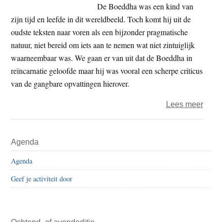
De Boeddha was een kind van
zijn tijd en leefde in dit wereldbeeld. Toch komt hij uit de
oudste teksten naar voren als een bijzonder pragmatische
natuur, niet bereid om iets aan te nemen wat niet zintuiglijk
waarneembaar was. We gaan er van uit dat de Boeddha in
reïncarnatie geloofde maar hij was vooral een scherpe criticus
van de gangbare opvattingen hierover.
over
Lees meer
Edel
Maex
Primaire
Agenda
–
Sidebar
Natuu
Agenda
Geef je activiteit door