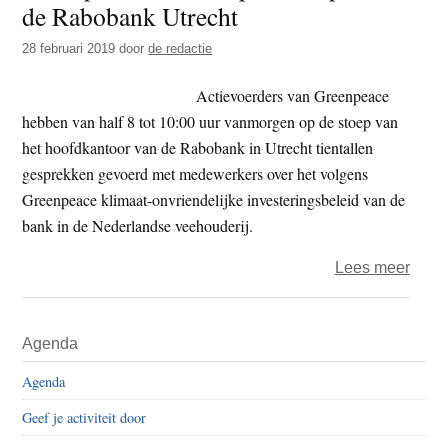
de Rabobank Utrecht
t
e
e
s
28 februari 2019
door
de redactie
i
Actievoerders van Greenpeace
t
hebben van half 8 tot 10:00 uur vanmorgen op de stoep van
e
het hoofdkantoor van de Rabobank in Utrecht tientallen
gesprekken gevoerd met medewerkers over het volgens
Greenpeace klimaat-onvriendelijke investeringsbeleid van de
bank in de Nederlandse veehouderij.
over
Lees meer
Gree
in
Primaire
Agenda
actie
Sidebar
op
Agenda
de
Geef je activiteit door
stoep