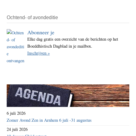
van
de
Rabo
Ochtend- of avondeditie
Utrec
Abonneer je
Elke dag gratis een overzicht van de berichten op het
Boeddhistisch Dagblad in je mailbox.
Inschrijven »
6 juli 2026
Zomer Avond Zen in Arnhem 6 juli -31 augustus
24 juli 2026