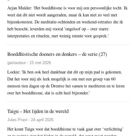
Arjan Mulder: 'Het boeddhisme is voor mij een persoonlijke tocht. Ik
weet dat dit niet wordt aangeraden, maar ik kan niet zo veel met
bijeenkomsten. De meditatie-ochtenden en weekend-retraites die ik
heb bezocht, leverden mij vooral 'ongeloof op – over starre
interpretaties en rituelen, met weinig ruimte voor gesprek.'
Boeddhistische doeners en denkers – de serie (27)
gastauteur - 15 mei 2026
Loekie: 'Ik ben ook heel dankbaar dat dit op mijn pad is gekomen.
Dat het voor mij als leek mogelijk is om met een groep van 60
mensen tien dagen op de Drentse hei samen te mediteren en te leren
over het boeddhisme, dat is echt heel bijzonder.’
Taigu – Het lijden in de wereld
Jules Prast - 24 april 2026
Het komt Taigu voor dat boeddhisme te vaak gaat over ‘verlichting’
en te weinig over het lijden in de wereld, dat eerst moet worden