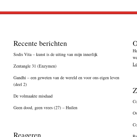
Recente berichten
O
He
Sodis Vita – kunst is de uiting van mijn innerlijk
we
Le
Zentangle 31 (Enzymen)
Gandhi – een geweten van de wereld en voor ons eigen leven
(deel 2)
Z
De volmaakte misdaad
Co
Geen dood, geen vrees (27) – Huilen
Ov
C
Reageren
Re