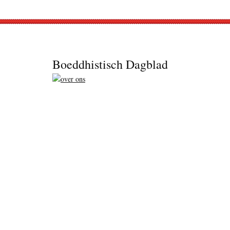
Footer
Boeddhistisch Dagblad