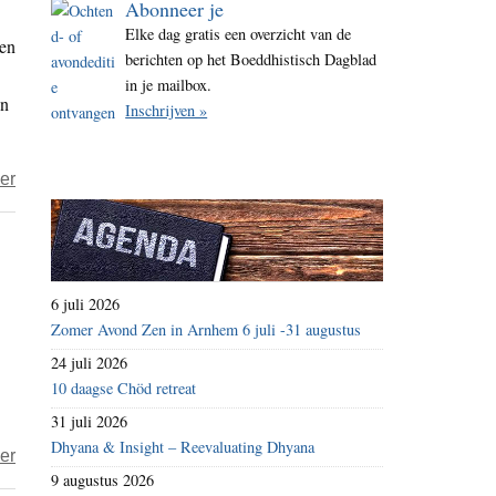
Abonneer je
i
Elke dag gratis een overzicht van de
 en
t
berichten op het Boeddhistisch Dagblad
e
in je mailbox.
an
Inschrijven »
over
er
Machteloos
aanwezig
6 juli 2026
Zomer Avond Zen in Arnhem 6 juli -31 augustus
24 juli 2026
10 daagse Chöd retreat
31 juli 2026
Dhyana & Insight – Reevaluating Dhyana
over
er
9 augustus 2026
Boekbespreking