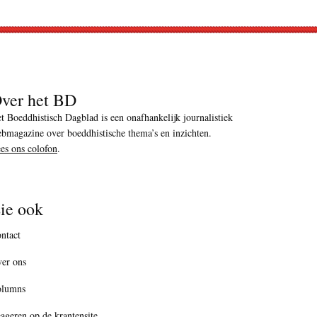
ver het BD
t Boeddhistisch Dagblad is een onafhankelijk journalistiek
bmagazine over boeddhistische thema’s en inzichten.
es ons colofon
.
ie ook
ntact
er ons
olumns
ageren op de krantensite