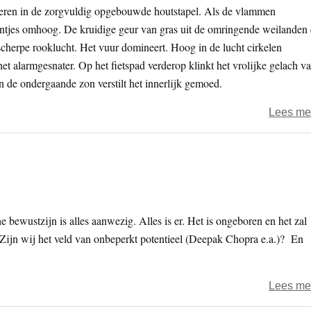
keren in de zorgvuldig opgebouwde houtstapel. Als de vlammen
ntjes omhoog. De kruidige geur van gras uit de omringende weilanden
scherpe rooklucht. Het vuur domineert. Hoog in de lucht cirkelen
 alarmgesnater. Op het fietspad verderop klinkt het vrolijke gelach v
n de ondergaande zon verstilt het innerlijk gemoed.
Lees me
e bewustzijn is alles aanwezig. Alles is er. Het is ongeboren en het zal
l. Zijn wij het veld van onbeperkt potentieel (Deepak Chopra e.a.)? En
Lees me