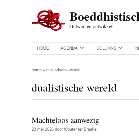
Door
Skip
Spring
Spring
Boeddhistisc
naar
to
naar
naar
de
secondary
de
de
Ontwart en ontwikkelt
hoofd
menu
eerste
voettekst
inhoud
sidebar
HOME
AGENDA
COLUMNS
N
home
»
dualistische wereld
dualistische wereld
Machteloos aanwezig
23 mei 2026
door
Wouter ter Braake