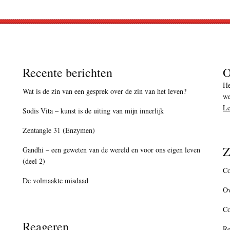
Recente berichten
O
He
Wat is de zin van een gesprek over de zin van het leven?
we
Le
Sodis Vita – kunst is de uiting van mijn innerlijk
Zentangle 31 (Enzymen)
Z
Gandhi – een geweten van de wereld en voor ons eigen leven
(deel 2)
Co
De volmaakte misdaad
Ov
C
Reageren
Re