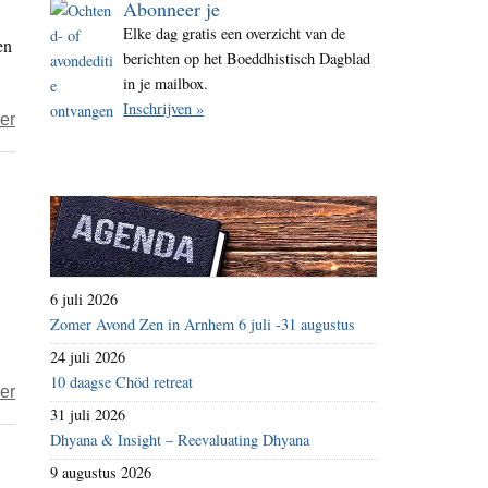
Abonneer je
i
Elke dag gratis een overzicht van de
en
t
berichten op het Boeddhistisch Dagblad
e
in je mailbox.
Inschrijven »
over
er
Animal
Rights
–
wrede
experimenten
voor
6 juli 2026
bontindustrie
Zomer Avond Zen in Arnhem 6 juli -31 augustus
24 juli 2026
10 daagse Chöd retreat
over
er
31 juli 2026
De
Dhyana & Insight – Reevaluating Dhyana
Verhevene
9 augustus 2026
over