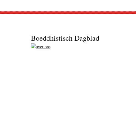
Footer
Boeddhistisch Dagblad