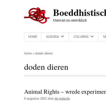
Door
Skip
Spring
Spring
Boeddhistisc
naar
to
naar
naar
de
secondary
de
de
Ontwart en ontwikkelt
hoofd
menu
eerste
voettekst
inhoud
sidebar
HOME
AGENDA
COLUMNS
N
home
»
doden dieren
doden dieren
Animal Rights – wrede experimen
6 augustus 2021
door
de redactie