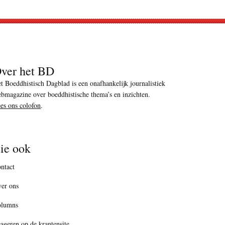
ver het BD
t Boeddhistisch Dagblad is een onafhankelijk journalistiek
bmagazine over boeddhistische thema’s en inzichten.
es ons colofon
.
ie ook
ntact
er ons
olumns
ageren op de krantensite