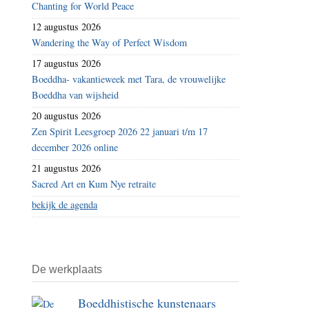
Chanting for World Peace
de
12 augustus 2026
slacht
Wandering the Way of Perfect Wisdom
en
17 augustus 2026
het
Boeddha- vakantieweek met Tara, de vrouwelijke
eten
Boeddha van wijsheid
van
20 augustus 2026
vlees
Zen Spirit Leesgroep 2026 22 januari t/m 17
december 2026 online
21 augustus 2026
Sacred Art en Kum Nye retraite
bekijk de agenda
De werkplaats
Boeddhistische kunstenaars