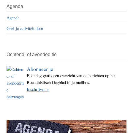
Primaire
Agenda
wape
Sidebar
deel
Agenda
1
Geef je activiteit door
Ochtend- of avondeditie
Abonneer je
Elke dag gratis een overzicht van de berichten op het
Boeddhistisch Dagblad in je mailbox.
Inschrijven »