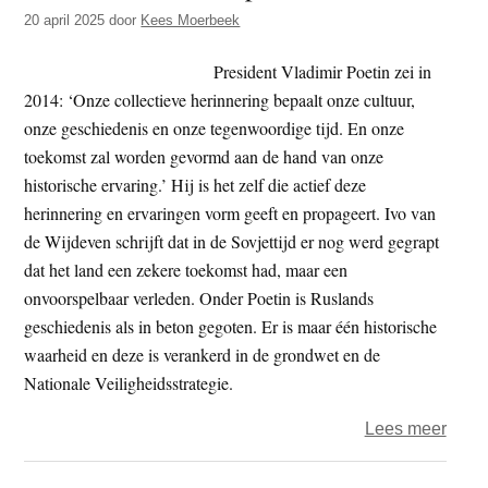
t
20 april 2025
door
Kees Moerbeek
e
e
s
President Vladimir Poetin zei in
i
2014: ‘Onze collectieve herinnering bepaalt onze cultuur,
t
onze geschiedenis en onze tegenwoordige tijd. En onze
e
toekomst zal worden gevormd aan de hand van onze
historische ervaring.’ Hij is het zelf die actief deze
herinnering en ervaringen vorm geeft en propageert. Ivo van
de Wijdeven schrijft dat in de Sovjettijd er nog werd gegrapt
dat het land een zekere toekomst had, maar een
onvoorspelbaar verleden. Onder Poetin is Ruslands
geschiedenis als in beton gegoten. Er is maar één historische
waarheid en deze is verankerd in de grondwet en de
Nationale Veiligheidsstrategie.
over
Lees meer
Gesc
als