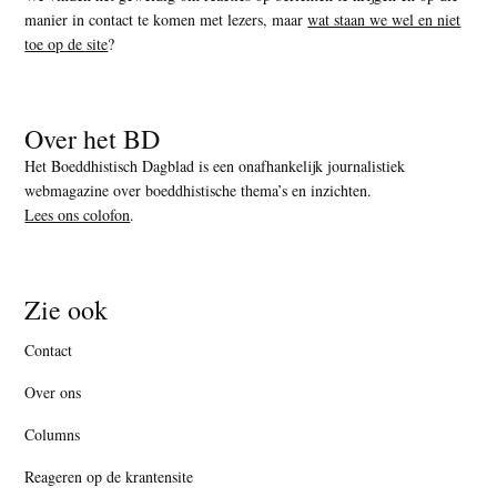
manier in contact te komen met lezers, maar
wat staan we wel en niet
toe op de site
?
Over het BD
Het Boeddhistisch Dagblad is een onafhankelijk journalistiek
webmagazine over boeddhistische thema’s en inzichten.
Lees ons colofon
.
Zie ook
Contact
Over ons
Columns
Reageren op de krantensite