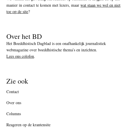
manier in contact te komen met lezers, maar
wat staan we wel en niet
toe op de site
?
Over het BD
Het Boeddhistisch Dagblad is een onafhankelijk journalistiek
webmagazine over boeddhistische thema’s en inzichten.
Lees ons colofon
.
Zie ook
Contact
Over ons
Columns
Reageren op de krantensite