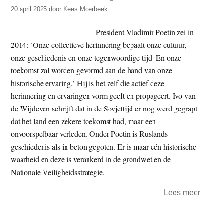
t
20 april 2025
door
Kees Moerbeek
e
e
s
President Vladimir Poetin zei in
i
2014: ‘Onze collectieve herinnering bepaalt onze cultuur,
t
onze geschiedenis en onze tegenwoordige tijd. En onze
e
toekomst zal worden gevormd aan de hand van onze
historische ervaring.’ Hij is het zelf die actief deze
herinnering en ervaringen vorm geeft en propageert. Ivo van
de Wijdeven schrijft dat in de Sovjettijd er nog werd gegrapt
dat het land een zekere toekomst had, maar een
onvoorspelbaar verleden. Onder Poetin is Ruslands
geschiedenis als in beton gegoten. Er is maar één historische
waarheid en deze is verankerd in de grondwet en de
Nationale Veiligheidsstrategie.
over
Lees meer
Gesc
als