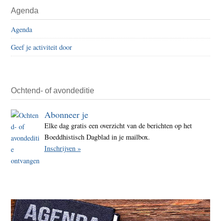
Primaire
Agenda
wape
Sidebar
deel
Agenda
1
Geef je activiteit door
Ochtend- of avondeditie
Abonneer je
Elke dag gratis een overzicht van de berichten op het
Boeddhistisch Dagblad in je mailbox.
Inschrijven »