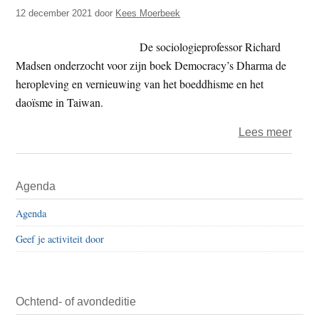
t
12 december 2021
door
Kees Moerbeek
e
e
s
De sociologieprofessor Richard
i
Madsen onderzocht voor zijn boek Democracy’s Dharma de
t
heropleving en vernieuwing van het boeddhisme en het
e
daoïsme in Taiwan.
over
Lees meer
Dhar
en
Primaire
Agenda
demo
Sidebar
Agenda
Geef je activiteit door
Ochtend- of avondeditie