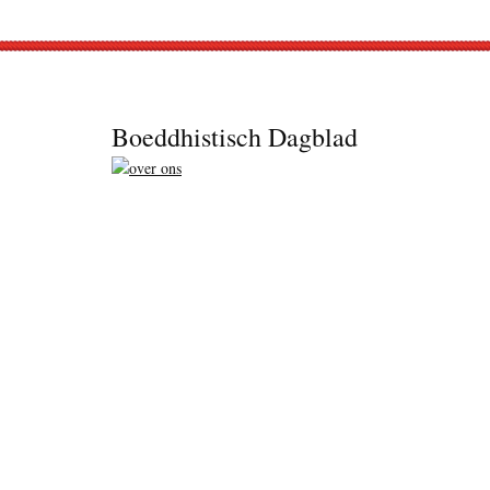
Footer
Boeddhistisch Dagblad