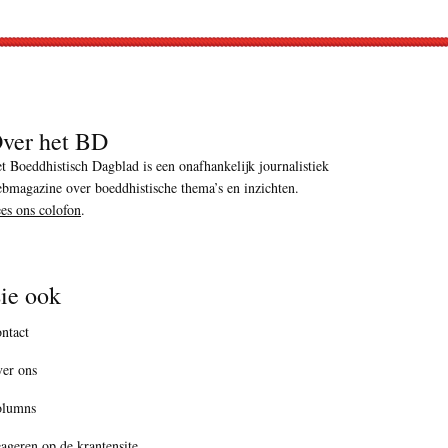
ver het BD
t Boeddhistisch Dagblad is een onafhankelijk journalistiek
bmagazine over boeddhistische thema’s en inzichten.
es ons colofon
.
ie ook
ntact
er ons
olumns
ageren op de krantensite