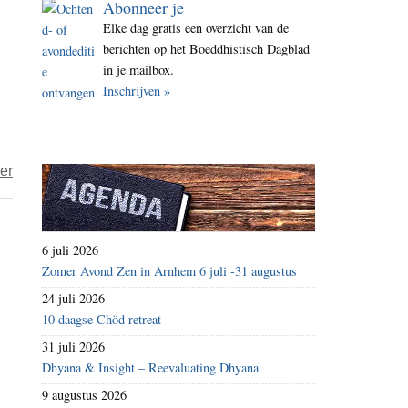
Abonneer je
i
Elke dag gratis een overzicht van de
t
berichten op het Boeddhistisch Dagblad
e
in je mailbox.
Inschrijven »
over
er
Geschiedenis
als
wapen
6 juli 2026
deel
Zomer Avond Zen in Arnhem 6 juli -31 augustus
1
24 juli 2026
10 daagse Chöd retreat
31 juli 2026
Dhyana & Insight – Reevaluating Dhyana
9 augustus 2026