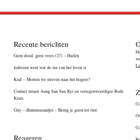
Recente berichten
O
He
Geen dood, geen vrees (27) – Huilen
we
Le
Iedereen weet wat de zin van het leven is
Ksaf – Moeten we streven naar het hogere?
Z
Contact tussen Aung San Suu Kyi en vertegenwoordiger Rode
Kruis
Co
Guy – dhammazaadjes – Breng je geest tot rust
Ov
C
Reageren
Re