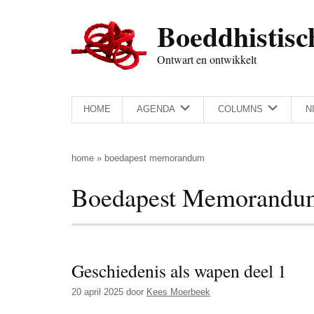
Door
Skip
Spring
Spring
Boeddhistisc
naar
to
naar
naar
de
secondary
de
de
Ontwart en ontwikkelt
hoofd
menu
eerste
voettekst
inhoud
sidebar
HOME
AGENDA
COLUMNS
N
home
»
boedapest memorandum
Boedapest Memorandu
Geschiedenis als wapen deel 1
20 april 2025
door
Kees Moerbeek