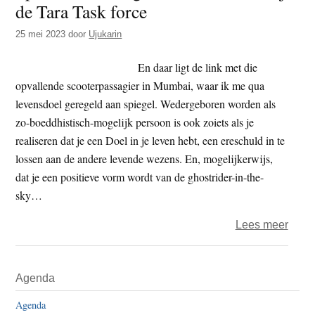
de Tara Task force
t
e
e
s
25 mei 2023
door
Ujukarin
i
En daar ligt de link met die
t
opvallende scooterpassagier in Mumbai, waar ik me qua
e
levensdoel geregeld aan spiegel. Wedergeboren worden als
zo-boeddhistisch-mogelijk persoon is ook zoiets als je
realiseren dat je een Doel in je leven hebt, een ereschuld in te
lossen aan de andere levende wezens. En, mogelijkerwijs,
dat je een positieve vorm wordt van de ghostrider-in-the-
sky…
over
Lees meer
Spiri
wede
Primaire
Agenda
welk
Sidebar
bij
Agenda