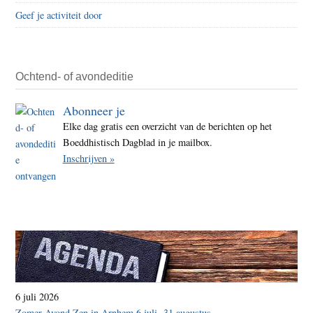
de
Geef je activiteit door
Tara
Task
force
Ochtend- of avondeditie
Abonneer je
Elke dag gratis een overzicht van de berichten op het
Boeddhistisch Dagblad in je mailbox.
Inschrijven »
6 juli 2026
Zomer Avond Zen in Arnhem 6 juli -31 augustus