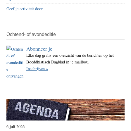
boedd
Geef je activiteit door
maar
wel
een
vrien
Ochtend- of avondeditie
Abonneer je
Elke dag gratis een overzicht van de berichten op het
Boeddhistisch Dagblad in je mailbox.
Inschrijven »
6 juli 2026