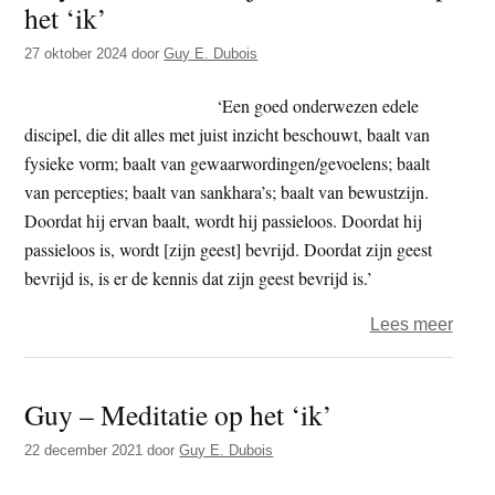
het ‘ik’
t
e
e
s
27 oktober 2024
door
Guy E. Dubois
i
‘Een goed onderwezen edele
t
discipel, die dit alles met juist inzicht beschouwt, baalt van
e
fysieke vorm; baalt van gewaarwordingen/gevoelens; baalt
van percepties; baalt van sankhara’s; baalt van bewustzijn.
Doordat hij ervan baalt, wordt hij passieloos. Doordat hij
passieloos is, wordt [zijn geest] bevrijd. Doordat zijn geest
bevrijd is, is er de kennis dat zijn geest bevrijd is.’
over
Lees meer
Guy
–
Guy – Meditatie op het ‘ik’
dham
–
22 december 2021
door
Guy E. Dubois
Medit