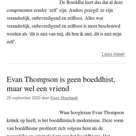
op
De Boeddha leert dus dat al deze
het
componenten zonder ‘zelf’ zijn. Anders gezegd: ze zijn
‘ik’
veranderlijk, onbevredigend en zelfloos. Alles wat
veranderlijk, onbevredigend en zelfloos is moet beschouwd
worden als ‘dit is niet van mij, dit ben ik niet, dit is niet mijn
zelf’.
over
Lees meer
Guy
–
Evan Thompson is geen boeddhist,
Medit
maar wel een vriend
op
het
20 september 2020
door
Kees Moerbeek
‘ik’
Waar hoogleraar Evan Thompson
kritiek op heeft, is het boeddhistisch modernisme. Deze vorm
van boeddhisme profileert zich volgens hem als de
wezenlijke en originele kern van het boeddhisme. Het