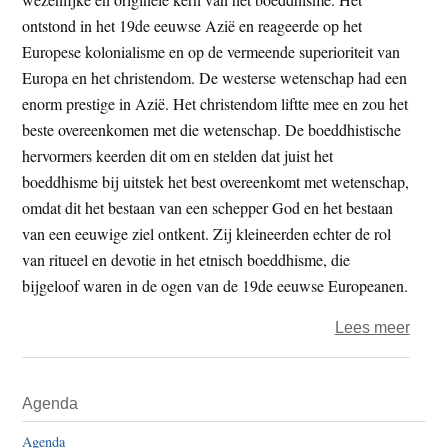
ontstond in het 19de eeuwse Azië en reageerde op het
Europese kolonialisme en op de vermeende superioriteit van
Europa en het christendom. De westerse wetenschap had een
enorm prestige in Azië. Het christendom liftte mee en zou het
beste overeenkomen met die wetenschap. De boeddhistische
hervormers keerden dit om en stelden dat juist het
boeddhisme bij uitstek het best overeenkomt met wetenschap,
omdat dit het bestaan van een schepper God en het bestaan
van een eeuwige ziel ontkent. Zij kleineerden echter de rol
van ritueel en devotie in het etnisch boeddhisme, die
bijgeloof waren in de ogen van de 19de eeuwse Europeanen.
over
Lees meer
Evan
Thom
Primaire
Agenda
is
Sidebar
geen
Agenda