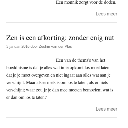
onzic
Een monnik zorgt voor de doden.
zicht
over
Lees meer
De
funct
Zen is een afkorting: zonder enig nut
van
een
3 januari 2016
door
Zeshin van der Plas
zenm
Een van de thema’s van het
boeddhisme is dat je alles wat in je opkomt los moet laten,
dat je je moet overgeven en niet ingaat aan alles wat aan je
verschijnt. Maar als er niets is om los te laten; als er niets
verschijnt; waar zou je je dan mee moeten bemoeien; wat is
er dan om los te laten?
over
Lees meer
Zen
is
Primaire