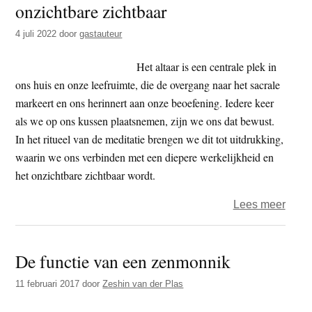
onzichtbare zichtbaar
t
e
e
s
4 juli 2022
door
gastauteur
i
Het altaar is een centrale plek in
t
ons huis en onze leefruimte, die de overgang naar het sacrale
e
markeert en ons herinnert aan onze beoefening. Iedere keer
als we op ons kussen plaatsnemen, zijn we ons dat bewust.
In het ritueel van de meditatie brengen we dit tot uitdrukking,
waarin we ons verbinden met een diepere werkelijkheid en
het onzichtbare zichtbaar wordt.
over
Lees meer
Zitte
in
De functie van een zenmonnik
verb
–
11 februari 2017
door
Zeshin van der Plas
Het