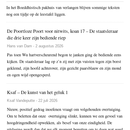
In het Boeddhistisch pakhuis van verlangen blijven sommige teksten
nog een tijdje op de leestafel liggen.
De Poortloze Poort voor nitwits, koan 17 – De staatsleraar
die drie keer zijn bediende riep
Hans van Dam - 2 augustus 2026
Pas toen Wu hartverscheurend begon te janken ging de bediende eens
kijken. De staatsleraar lag op z’n zij met zijn vuisten tegen zijn borst
geklemd, zijn hoofd achterover, zijn gezicht paarsblauw en zijn mond
en ogen wijd opengesperd.
Ksaf – De kunst van het geluk 1
Ksaf Vandeputte - 22 juli 2026
Nieuw, positief gedrag inoefenen vraagt om volgehouden overtuiging.
Om te beletten dat onze overtuiging slinkt, kunnen we een gevoel van
hoogdringendheid opwekken, als besef van onze eindigheid. De
uitdaging wordt dan dat we elk moment benutten om te doen wat goed