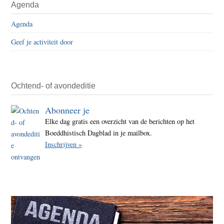
Agenda
een
Sidebar
afkort
Agenda
zond
Geef je activiteit door
enig
nut
Ochtend- of avondeditie
Abonneer je
Elke dag gratis een overzicht van de berichten op het
Boeddhistisch Dagblad in je mailbox.
Inschrijven »