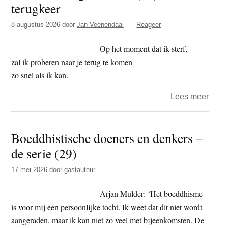
terugkeer
t
e
e
s
8 augustus 2026
door
Jan Veenendaal
Reageer
i
Op het moment dat ik sterf,
t
zal ik proberen naar je terug te komen
e
zo snel als ik kan.
over
Lees meer
Gee
dood
Boeddhistische doeners en denkers –
geen
de serie (29)
vrees
(29)
17 mei 2026
door
gastauteur
–
terug
Arjan Mulder: ‘Het boeddhisme
is voor mij een persoonlijke tocht. Ik weet dat dit niet wordt
aangeraden, maar ik kan niet zo veel met bijeenkomsten. De