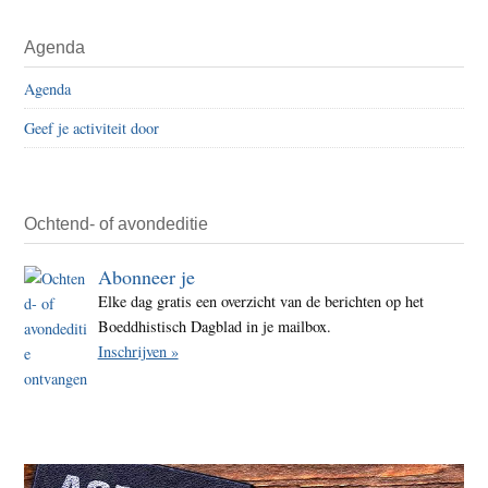
–
Primaire
Agenda
fabel
Sidebar
voor
Agenda
fabel
Geef je activiteit door
(29)
kreke
Ochtend- of avondeditie
Abonneer je
Elke dag gratis een overzicht van de berichten op het
Boeddhistisch Dagblad in je mailbox.
Inschrijven »