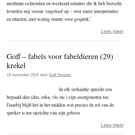
meditatie-ochtenden en weekend-retraites die ik heb bezocht,
leverden mij vooral ‘ongeloof op – over starre interpretaties
en rituelen, met weinig ruimte voor gesprek.’
over
Lees meer
Boedd
doen
Goff – fabels voor fabeldieren (29)
en
krekel
denk
–
18 november 2025
door
Goff Smeets
de
serie
In elk verhaaltje spreekt een
(29)
bepaald dier (das, orka, vlo etc.) zijn soortgenoten toe.
Daarbij blijft het in het midden wat precies de rol van de
spreker is ten opzichte van zijn gehoor.
over
Lees meer
Goff