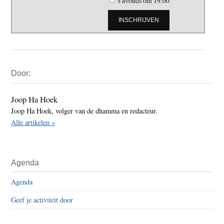
's avonds om 19:00
Primaire
Door:
Sidebar
Joop Ha Hoek
Joop Ha Hoek, volger van de dhamma en redacteur.
Alle artikelen »
Agenda
Agenda
Geef je activiteit door