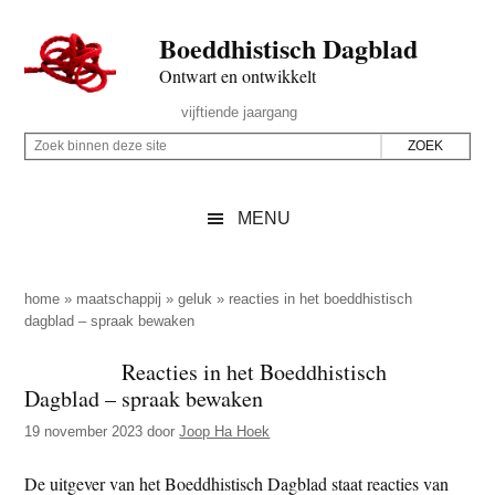
Door
Skip
Spring
Spring
Boeddhistisch Dagblad
naar
to
naar
naar
de
secondary
de
de
Ontwart en ontwikkelt
hoofd
menu
eerste
voettekst
Header
vijftiende jaargang
inhoud
sidebar
Rechts
Z
Z
o
o
e
e
MENU
k
k
b
o
i
p
home
»
maatschappij
»
geluk
»
reacties in het boeddhistisch
n
dagblad – spraak bewaken
d
n
e
Reacties in het Boeddhistisch
e
z
Dagblad – spraak bewaken
n
e
d
19 november 2023
door
Joop Ha Hoek
s
e
i
De uitgever van het Boeddhistisch Dagblad staat reacties van
z