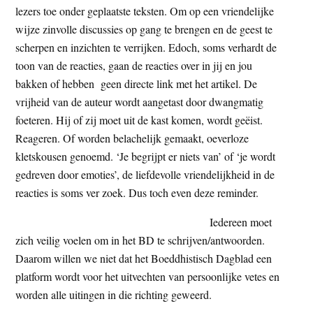
lezers toe onder geplaatste teksten. Om op een vriendelijke
t
e
wijze zinvolle discussies op gang te brengen en de geest te
e
s
scherpen en inzichten te verrijken. Edoch, soms verhardt de
i
toon van de reacties, gaan de reacties over in jij en jou
t
bakken of hebben geen directe link met het artikel. De
e
vrijheid van de auteur wordt aangetast door dwangmatig
foeteren. Hij of zij moet uit de kast komen, wordt geëist.
Reageren. Of worden belachelijk gemaakt, oeverloze
kletskousen genoemd. ‘Je begrijpt er niets van’ of ‘je wordt
gedreven door emoties’, de liefdevolle vriendelijkheid in de
reacties is soms ver zoek. Dus toch even deze reminder.
Iedereen moet
zich veilig voelen om in het BD te schrijven/antwoorden.
Daarom willen we niet dat het Boeddhistisch Dagblad een
platform wordt voor het uitvechten van persoonlijke vetes en
worden alle uitingen in die richting geweerd.