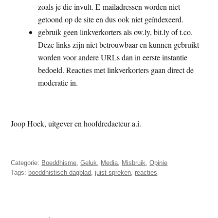
zoals je die invult. E-mailadressen worden niet
getoond op de site en dus ook niet geïndexeerd.
gebruik geen linkverkorters als ow.ly, bit.ly of t.co.
Deze links zijn niet betrouwbaar en kunnen gebruikt
worden voor andere URLs dan in eerste instantie
bedoeld. Reacties met linkverkorters gaan direct de
moderatie in.
Joop Hoek, uitgever en hoofdredacteur a.i.
Categorie:
Boeddhisme
,
Geluk
,
Media
,
Misbruik
,
Opinie
Tags:
boeddhistisch dagblad
,
juist spreken
,
reacties