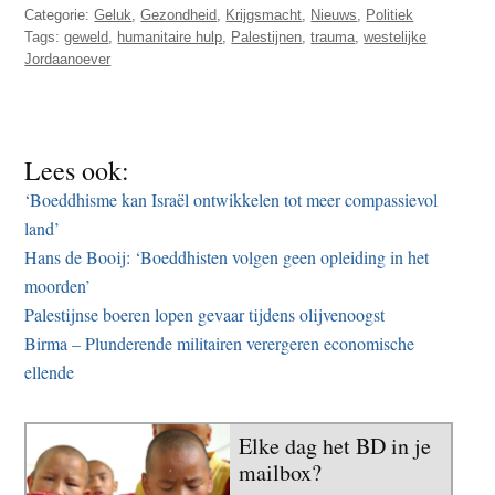
Categorie:
Geluk
,
Gezondheid
,
Krijgsmacht
,
Nieuws
,
Politiek
Tags:
geweld
,
humanitaire hulp
,
Palestijnen
,
trauma
,
westelijke
Jordaanoever
Lees ook:
‘Boeddhisme kan Israël ontwikkelen tot meer compassievol
land’
Hans de Booij: ‘Boeddhisten volgen geen opleiding in het
moorden’
Palestijnse boeren lopen gevaar tijdens olijvenoogst
Birma – Plunderende militairen verergeren economische
ellende
Elke dag het BD in je
mailbox?