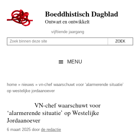
Door
Skip
Spring
Spring
Boeddhistisch Dagblad
naar
to
naar
naar
de
secondary
de
de
Ontwart en ontwikkelt
hoofd
menu
eerste
voettekst
Header
vijftiende jaargang
inhoud
sidebar
Rechts
Z
Z
o
o
e
e
MENU
k
k
b
o
i
p
home
»
nieuws
»
vn-chef waarschuwt voor ‘alarmerende situatie’
n
op westelijke jordaanoever
d
n
e
VN-chef waarschuwt voor
e
z
‘alarmerende situatie’ op Westelijke
n
e
Jordaanoever
d
s
6 maart 2025
door
de redactie
e
i
z