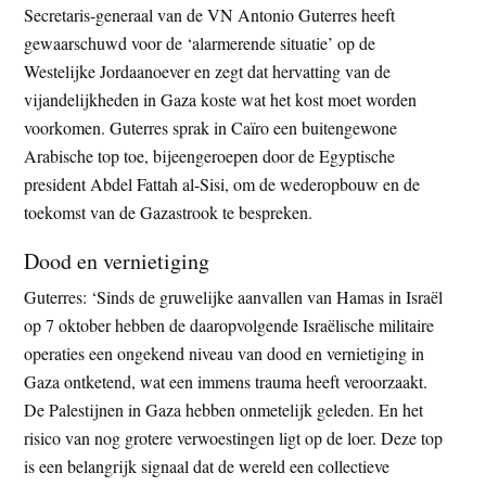
Secretaris-generaal van de VN Antonio Guterres heeft
t
e
gewaarschuwd voor de ‘alarmerende situatie’ op de
e
s
Westelijke Jordaanoever en zegt dat hervatting van de
i
vijandelijkheden in Gaza koste wat het kost moet worden
t
voorkomen. Guterres sprak in Caïro een buitengewone
e
Arabische top toe, bijeengeroepen door de Egyptische
president Abdel Fattah al-Sisi, om de wederopbouw en de
toekomst van de Gazastrook te bespreken.
Dood en vernietiging
Guterres: ‘Sinds de gruwelijke aanvallen van Hamas in Israël
op 7 oktober hebben de daaropvolgende Israëlische militaire
operaties een ongekend niveau van dood en vernietiging in
Gaza ontketend, wat een immens trauma heeft veroorzaakt.
De Palestijnen in Gaza hebben onmetelijk geleden. En het
risico van nog grotere verwoestingen ligt op de loer. Deze top
is een belangrijk signaal dat de wereld een collectieve