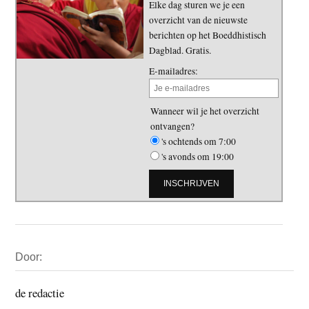
Elke dag sturen we je een
overzicht van de nieuwste
berichten op het Boeddhistisch
Dagblad. Gratis.
E-mailadres:
Wanneer wil je het overzicht
ontvangen?
's ochtends om 7:00
's avonds om 19:00
Primaire
Door:
Sidebar
de redactie