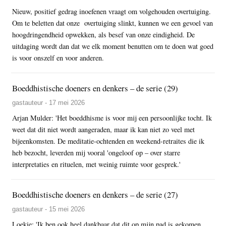
Nieuw, positief gedrag inoefenen vraagt om volgehouden overtuiging.
Om te beletten dat onze overtuiging slinkt, kunnen we een gevoel van
hoogdringendheid opwekken, als besef van onze eindigheid. De
uitdaging wordt dan dat we elk moment benutten om te doen wat goed
is voor onszelf en voor anderen.
Boeddhistische doeners en denkers – de serie (29)
gastauteur - 17 mei 2026
Arjan Mulder: 'Het boeddhisme is voor mij een persoonlijke tocht. Ik
weet dat dit niet wordt aangeraden, maar ik kan niet zo veel met
bijeenkomsten. De meditatie-ochtenden en weekend-retraites die ik
heb bezocht, leverden mij vooral 'ongeloof op – over starre
interpretaties en rituelen, met weinig ruimte voor gesprek.'
Boeddhistische doeners en denkers – de serie (27)
gastauteur - 15 mei 2026
Loekie: 'Ik ben ook heel dankbaar dat dit op mijn pad is gekomen.