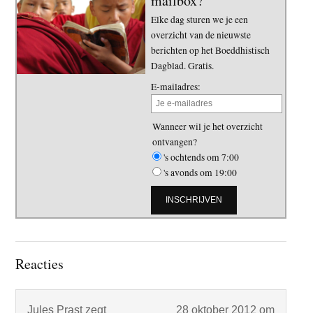
mailbox?
Elke dag sturen we je een
overzicht van de nieuwste
berichten op het Boeddhistisch
Dagblad. Gratis.
E-mailadres:
Wanneer wil je het overzicht
ontvangen?
's ochtends om 7:00
's avonds om 19:00
Lees
Reacties
Interacties
Jules Prast
zegt
28 oktober 2012 om