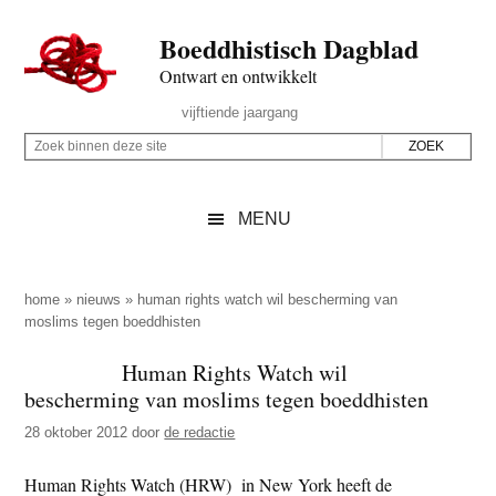
Door
Skip
Spring
Spring
Boeddhistisch Dagblad
naar
to
naar
naar
de
secondary
de
de
Ontwart en ontwikkelt
hoofd
menu
eerste
voettekst
Header
vijftiende jaargang
inhoud
sidebar
Rechts
Z
Z
o
o
e
e
MENU
k
k
b
o
i
p
home
»
nieuws
»
human rights watch wil bescherming van
n
moslims tegen boeddhisten
d
n
e
Human Rights Watch wil
e
z
bescherming van moslims tegen boeddhisten
n
e
d
28 oktober 2012
door
de redactie
s
e
i
Human Rights Watch (HRW) in New York heeft de
z