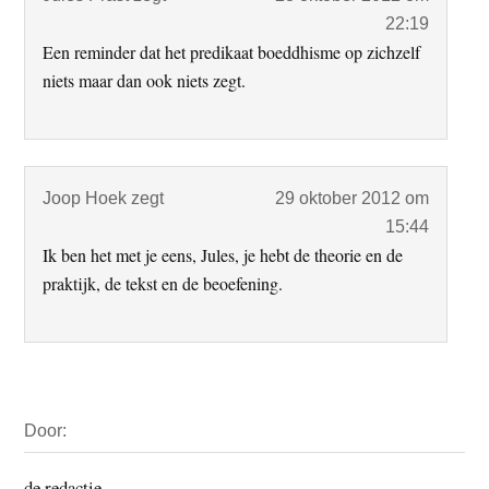
22:19
Een reminder dat het predikaat boeddhisme op zichzelf
niets maar dan ook niets zegt.
Joop Hoek
zegt
29 oktober 2012 om
15:44
Ik ben het met je eens, Jules, je hebt de theorie en de
praktijk, de tekst en de beoefening.
Primaire
Door:
Sidebar
de redactie