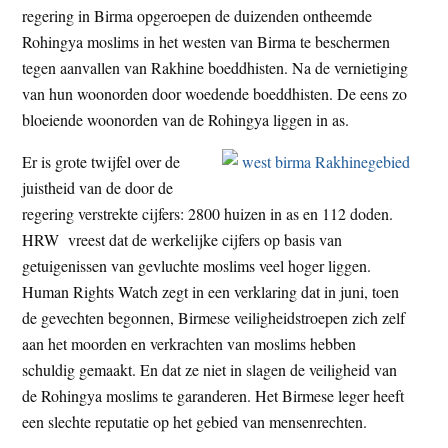
regering in Birma opgeroepen de duizenden ontheemde
t
e
Rohingya moslims in het westen van Birma te beschermen
e
s
tegen aanvallen van Rakhine boeddhisten. Na de vernietiging
i
van hun woonorden door woedende boeddhisten. De eens zo
t
bloeiende woonorden van de Rohingya liggen in as.
e
Er is grote twijfel over de
juistheid van de door de
regering verstrekte cijfers: 2800 huizen in as en 112 doden.
HRW vreest dat de werkelijke cijfers op basis van
getuigenissen van gevluchte moslims veel hoger liggen.
Human Rights Watch zegt in een verklaring dat in juni, toen
de gevechten begonnen, Birmese veiligheidstroepen zich zelf
aan het moorden en verkrachten van moslims hebben
schuldig gemaakt. En dat ze niet in slagen de veiligheid van
de Rohingya moslims te garanderen. Het Birmese leger heeft
een slechte reputatie op het gebied van mensenrechten.