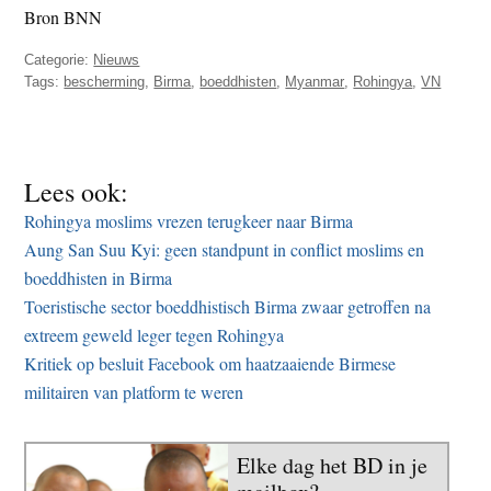
Bron BNN
Categorie:
Nieuws
Tags:
bescherming
,
Birma
,
boeddhisten
,
Myanmar
,
Rohingya
,
VN
Lees ook:
Rohingya moslims vrezen terugkeer naar Birma
Aung San Suu Kyi: geen standpunt in conflict moslims en
boeddhisten in Birma
Toeristische sector boeddhistisch Birma zwaar getroffen na
extreem geweld leger tegen Rohingya
Kritiek op besluit Facebook om haatzaaiende Birmese
militairen van platform te weren
Elke dag het BD in je