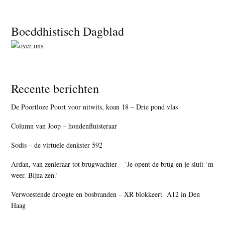
Footer
Boeddhistisch Dagblad
Recente berichten
De Poortloze Poort voor nitwits, koan 18 – Drie pond vlas
Column van Joop – hondenfluisteraar
Sodis – de virtuele denkster 592
Ardan, van zenleraar tot brugwachter – ‘Je opent de brug en je sluit ‘m
weer. Bijna zen.’
Verwoestende droogte en bosbranden – XR blokkeert A12 in Den
Haag