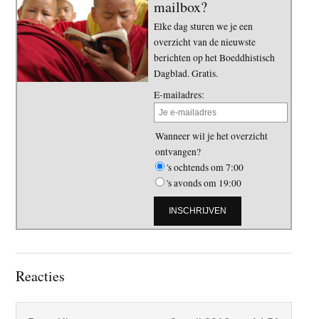
mailbox?
Elke dag sturen we je een
overzicht van de nieuwste
berichten op het Boeddhistisch
Dagblad. Gratis.
E-mailadres:
Wanneer wil je het overzicht
ontvangen?
's ochtends om 7:00
's avonds om 19:00
Lees
Reacties
Interacties