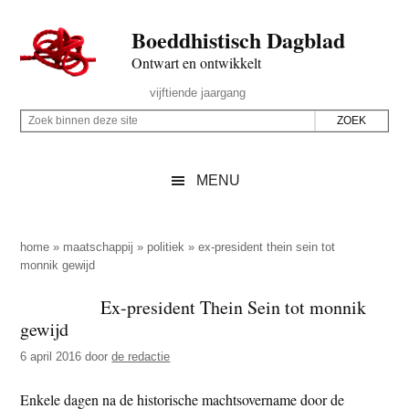
Door
Skip
Spring
Spring
Boeddhistisch Dagblad
naar
to
naar
naar
de
secondary
de
de
Ontwart en ontwikkelt
hoofd
menu
eerste
voettekst
Header
vijftiende jaargang
inhoud
sidebar
Rechts
Z
Z
o
o
e
e
MENU
k
k
b
o
i
p
home
»
maatschappij
»
politiek
»
ex-president thein sein tot
n
monnik gewijd
d
n
e
Ex-president Thein Sein tot monnik
e
z
gewijd
n
e
d
6 april 2016
door
de redactie
s
e
i
Enkele dagen na de historische machtsovername door de
z