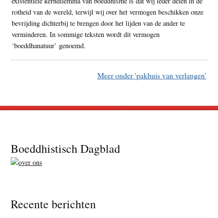
existentiële kerndilemma van boeddhisme is dat wij ieder delen in de
rotheid van de wereld, terwijl wij over het vermogen beschikken onze
bevrijding dichterbij te brengen door het lijden van de ander te
verminderen. In sommige teksten wordt dit vermogen
‘boeddhanatuur’ genoemd.
Meer onder 'pakhuis van verlangen'
Footer
Boeddhistisch Dagblad
Recente berichten