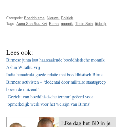
Categorie:
Boeddhisme
,
Nieuws
,
Politiek
Tags:
Aung San Suu Kyi
,
Birma
,
monnik
,
Thein Sein
,
tijdelijk
Lees ook:
Birmese junta laat haatzaaiende boeddhistische monnik
Ashin Wirathu vrij
India benadrukt goede relatie met boeddhistisch Birma
Birmese activisten – ‘dodental door militaire staatsgreep
boven de duizend’
‘Gezicht van boeddhistische terreur’ geëerd voor
‘opmerkelijk werk voor het welzijn van Birma’
Elke dag het BD in je