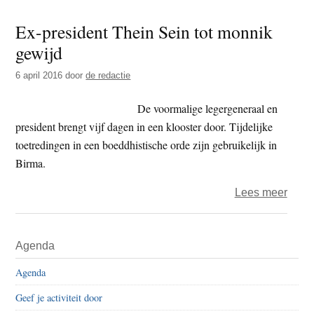
van
Ex-president Thein Sein tot monnik
Dun
gewijd
–
De
6 april 2016
door
de redactie
Weg
is
De voormalige legergeneraal en
niet
president brengt vijf dagen in een klooster door. Tijdelijke
collec
toetredingen in een boeddhistische orde zijn gebruikelijk in
de
Birma.
Weg
over
Lees meer
is
Ex-
niet
presi
Primaire
funct
Agenda
Thei
Sidebar
Sein
Agenda
tot
Geef je activiteit door
monn