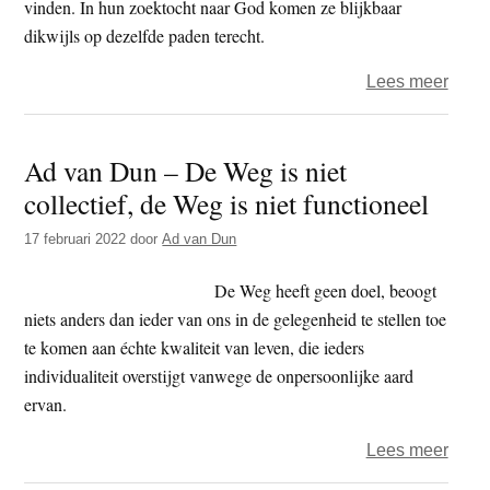
niet
vinden. In hun zoektocht naar God komen ze blijkbaar
collec
dikwijls op dezelfde paden terecht.
de
over
Lees meer
Weg
Ibn
is
Arabi
niet
Ad van Dun – De Weg is niet
zocht
funct
collectief, de Weg is niet functioneel
relig
verbi
17 februari 2022
door
Ad van Dun
De Weg heeft geen doel, beoogt
niets anders dan ieder van ons in de gelegenheid te stellen toe
te komen aan échte kwaliteit van leven, die ieders
individualiteit overstijgt vanwege de onpersoonlijke aard
ervan.
over
Lees meer
Ad