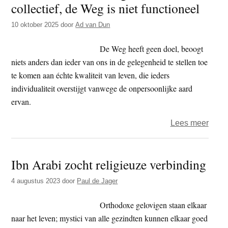
collectief, de Weg is niet functioneel
t
e
e
s
10 oktober 2025
door
Ad van Dun
i
De Weg heeft geen doel, beoogt
t
niets anders dan ieder van ons in de gelegenheid te stellen toe
e
te komen aan échte kwaliteit van leven, die ieders
individualiteit overstijgt vanwege de onpersoonlijke aard
ervan.
over
Lees meer
Ad
van
Ibn Arabi zocht religieuze verbinding
Dun
–
4 augustus 2023
door
Paul de Jager
De
Weg
Orthodoxe gelovigen staan elkaar
is
naar het leven; mystici van alle gezindten kunnen elkaar goed