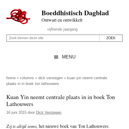
Door
Skip
Spring
Spring
Boeddhistisch Dagblad
naar
to
naar
naar
de
secondary
de
de
Ontwart en ontwikkelt
hoofd
menu
eerste
voettekst
Header
vijftiende jaargang
inhoud
sidebar
Rechts
Z
Z
o
o
e
e
MENU
k
k
b
o
i
p
home
»
columns
»
dick verstegen
»
kuan yin neemt centrale
n
plaats in in boek ton lathouwers
d
n
e
Kuan Yin neemt centrale plaats in in boek Ton
e
z
Lathouwers
n
e
d
16 juni 2015
door
Dick Verstegen
s
e
i
Zij is altijd soms,
het nieuwe boek van Ton Lathouwers:
z