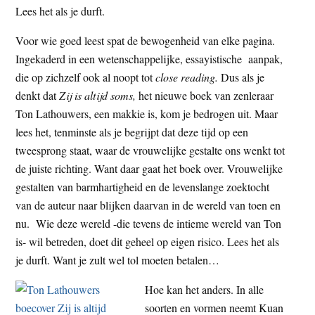
Lees het als je durft.
t
e
e
s
Voor wie goed leest spat de bewogenheid van elke pagina.
i
Ingekaderd in een wetenschappelijke, essayistische aanpak,
t
die op zichzelf ook al noopt tot
close reading.
Dus als je
e
denkt dat
Zij is altijd soms,
het nieuwe boek van zenleraar
Ton Lathouwers, een makkie is, kom je bedrogen uit. Maar
lees het, tenminste als je begrijpt dat deze tijd op een
tweesprong staat, waar de vrouwelijke gestalte ons wenkt tot
de juiste richting. Want daar gaat het boek over. Vrouwelijke
gestalten van barmhartigheid en de levenslange zoektocht
van de auteur naar blijken daarvan in de wereld van toen en
nu. Wie deze wereld -die tevens de intieme wereld van Ton
is- wil betreden, doet dit geheel op eigen risico. Lees het als
je durft. Want je zult wel tol moeten betalen…
Hoe kan het anders. In alle
soorten en vormen neemt Kuan