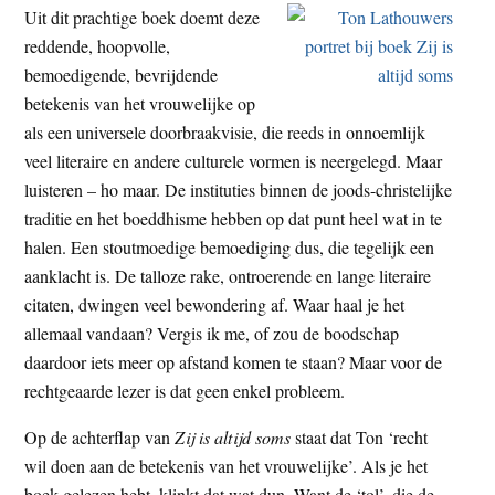
Uit dit prachtige boek doemt deze
reddende, hoopvolle,
bemoedigende, bevrijdende
betekenis van het vrouwelijke op
als een universele doorbraakvisie, die reeds in onnoemlijk
veel literaire en andere culturele vormen is neergelegd. Maar
luisteren – ho maar. De instituties binnen de joods-christelijke
traditie en het boeddhisme hebben op dat punt heel wat in te
halen. Een stoutmoedige bemoediging dus, die tegelijk een
aanklacht is. De talloze rake, ontroerende en lange literaire
citaten, dwingen veel bewondering af. Waar haal je het
allemaal vandaan? Vergis ik me, of zou de boodschap
daardoor iets meer op afstand komen te staan? Maar voor de
rechtgeaarde lezer is dat geen enkel probleem.
Op de achterflap van
Zij is altijd soms
staat dat Ton ‘recht
wil doen aan de betekenis van het vrouwelijke’. Als je het
boek gelezen hebt, klinkt dat wat dun. Want de ‘tol’, die de