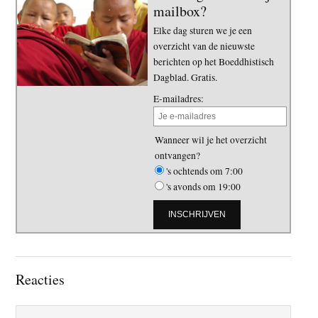
mailbox?
Elke dag sturen we je een
overzicht van de nieuwste
berichten op het Boeddhistisch
Dagblad. Gratis.
E-mailadres:
Wanneer wil je het overzicht
ontvangen?
's ochtends om 7:00
's avonds om 19:00
Lees
Reacties
Interacties