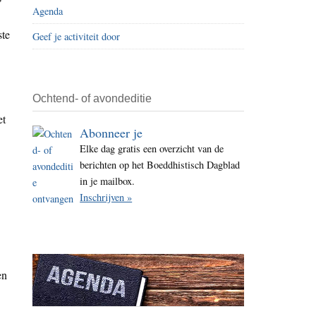
Agenda
i
t
ste
Geef je activiteit door
e
Ochtend- of avondeditie
et
Abonneer je
Elke dag gratis een overzicht van de
berichten op het Boeddhistisch Dagblad
in je mailbox.
Inschrijven »
en