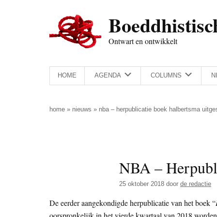
Door
Skip
Spring
Spring
Boeddhistisc
naar
to
naar
naar
de
secondary
de
de
Ontwart en ontwikkelt
hoofd
menu
eerste
voettekst
inhoud
sidebar
HOME
AGENDA
COLUMNS
N
home
»
nieuws
»
nba – herpublicatie boek halbertsma uitge
NBA – Herpubli
25 oktober 2018
door
de redactie
De eerder aangekondigde herpublicatie van het boek “
oorspronkelijk in het vierde kwartaal van 2018 worden 