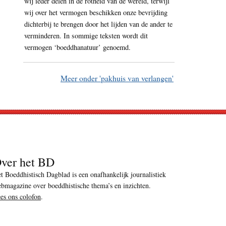
wij ieder delen in de rotheid van de wereld, terwijl
wij over het vermogen beschikken onze bevrijding
dichterbij te brengen door het lijden van de ander te
verminderen. In sommige teksten wordt dit
vermogen ‘boeddhanatuur’ genoemd.
Meer onder 'pakhuis van verlangen'
ver het BD
t Boeddhistisch Dagblad is een onafhankelijk journalistiek
bmagazine over boeddhistische thema’s en inzichten.
es ons colofon
.