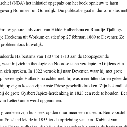
Archief (NBA) het initiatief opgepakt om het boek opnieuw te laten
geverij Bornmeer uit Gorredijk. Die publicatie gaat in die vorm dus nie
Grouw geboren als zoon van Hidde Halbertsma en Ruurdje Tjallings
je Hoekema uit Workum en stierf op 27 februari 1869 te Deventer. Ze
t probleemloos huwelijk.
studeerde Halbertsma van 1807 tot 1813 aan de Doopsgezinde
aar hij zich in theologie en Noordse talen verdiepte. Al tijdens zijn
 zich spreken. In 1822 vertrok hij naar Deventer, waar hij met grote
bevredigde Halbertsma echter niet, hij was meer litterator en geleerde
 hij op eigen kosten zijn eerste Friese geschrift drukken. Zijn bekendhe
bij de grote Gysbert Japicx-hcrdenking in 1823 een rede te houden. Ee
j van Letterkunde werd opgenomen.
k groeide en zijn huis leek op den duur meer een museum. Een voorstel
 Friesland leidde in 1855 tot de oprichting van een ‘Kabinet van
ing Friese oudheden, die hij in dat jaar schonk, vormde de basis van di