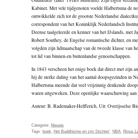
Kabinet. Met vele tijdgenoten voelde Halbertsma de no
ontwikkelde zich tot de grootste Nederlandse dialectku
correspondent van het Koninklijk Nederlandsch Insti
Deense taalgeleerde en kenner van het IJslands, met J
Robert Southey, de Engelse romantische dichter, en me
volgden zijn lidmaatschap van de tweede klasse van 
tot lid van binnen-en buitenlandse genootschappen.
In 1843 verscheen het enige boek dat direct met zijn
hij de sterke daling van het aantal doopsgezinden in
Halbertsma meende dat veel vrijzinnig denkende doops
waren uitgeweken. Deze openlijke waarschuwing aan 
Auteur: B. Rademaker-Helfferich, Uit: Overijsselse Bi
Categorie:
Nieuws
Tags:
boek
,
Het Buddhisme en zijn Stichter’
,
NBA
,
Rinus L