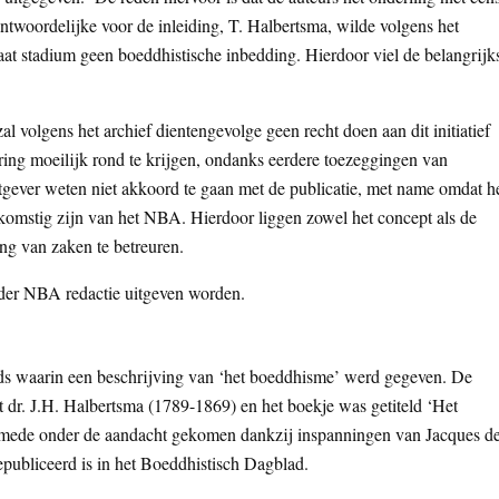
twoordelijke voor de inleiding, T. Halbertsma, wilde volgens het
at stadium geen boeddhistische inbedding. Hierdoor viel de belangrijk
 volgens het archief dientengevolge geen recht doen aan dit initiatief
ng moeilijk rond te krijgen, ondanks eerdere toezeggingen van
gever weten niet akkoord te gaan met de publicatie, met name omdat h
 afkomstig zijn van het NBA. Hierdoor liggen zowel het concept als de
ng van zaken te betreuren.
nder NBA redactie uitgeven worden.
nds waarin een beschrijving van ‘het boeddhisme’ werd gegeven. De
t dr. J.H. Halbertsma (1789-1869) en het boekje was getiteld ‘Het
l mede onder de aandacht gekomen dankzij inspanningen van Jacques d
epubliceerd is in het Boeddhistisch Dagblad.