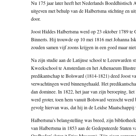
Nu 175 jaar later heeft het Nederlands Boeddhistisch 
uitgeven met behulp van de Halbertsma stichting en uit
door.
Joost Hiddes Halbertsma werd op 23 oktober 1789 te 
Binnerts. Hij trouwde op 10 mei 1816 met Johanna Isk
zouden samen vijf zoons krijgen in een goed maar nie
Na zijn studie aan de Latijnse school te Leeuwarden 
Kweekschool te Amsterdam en het Athenaeum Illustre, w
predikantschap te Bolsward (1814-1821) deed Joost van
verwachtingen werd binnengehaald. Het predikantschap 
dan dominee. In 1822, het jaar van zijn beroeping, liet
werd groter, toen hem vanuit Bolsward verzocht werd 
gevolg hiervan was, dat hij in de Leidse Maatschappi
Halbertsma’s belangstelling was breed, zijn bibliothee
van Halbertsma in 1853 aan de Gedeputeerde Staten van
Oudheden’ (later ‘t Fries Museum). Zijn eigen verzamel