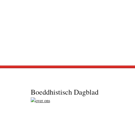
Footer
Boeddhistisch Dagblad