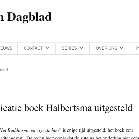
h Dagblad
IEUWS
CONTACT
SERIES
OVER ONS
P
steld
catie boek Halbertsma uitgesteld
Het Buddhisme en zijn stichter
” is enige tijd uitgesteld, het boek zou
uitgegeven. De reden hiervoor is dat de auteurs het onderling niet een