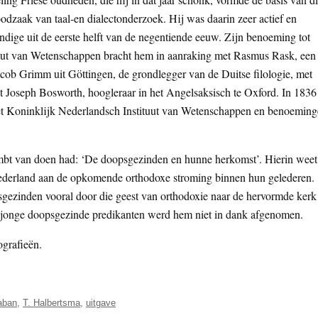
odzaak van taal-en dialectonderzoek. Hij was daarin zeer actief en
ndige uit de eerste helft van de negentiende eeuw. Zijn benoeming tot
tuut van Wetenschappen bracht hem in aanraking met Rasmus Rask, een
acob Grimm uit Göttingen, de grondlegger van de Duitse filologie, met
t Joseph Bosworth, hoogleraar in het Angelsaksisch te Oxford. In 1836
het Koninklijk Nederlandsch Instituut van Wetenschappen en benoemin
 ambt van doen had: ‘De doopsgezinden en hunne herkomst’. Hierin weet
 Nederland aan de opkomende orthodoxe stroming binnen hun gelederen.
gezinden vooral door die geest van orthodoxie naar de hervormde kerk
jonge doopsgezinde predikanten werd hem niet in dank afgenomen.
ografieën.
aban
,
T. Halbertsma
,
uitgave