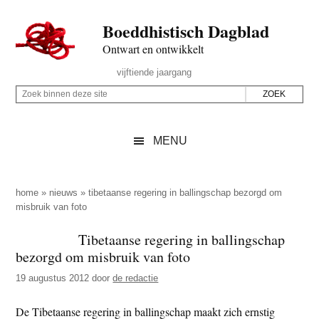
Door
Skip
Spring
Spring
Boeddhistisch Dagblad
naar
to
naar
naar
de
secondary
de
de
Ontwart en ontwikkelt
hoofd
menu
eerste
voettekst
Header
vijftiende jaargang
inhoud
sidebar
Rechts
Z
Z
o
o
e
e
MENU
k
k
b
o
i
p
home
»
nieuws
»
tibetaanse regering in ballingschap bezorgd om
n
misbruik van foto
d
n
e
Tibetaanse regering in ballingschap
e
z
bezorgd om misbruik van foto
n
e
d
19 augustus 2012
door
de redactie
s
e
i
De Tibetaanse regering in ballingschap maakt zich ernstig
z