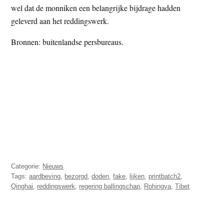
wel dat de monniken een belangrijke bijdrage hadden
geleverd aan het reddingswerk.
Bronnen: buitenlandse persbureaus.
Categorie:
Nieuws
Tags:
aardbeving
,
bezorgd
,
doden
,
fake
,
lijken
,
printbatch2
,
Qinghai
,
reddingswerk
,
regering ballingschap
,
Rohingya
,
Tibet