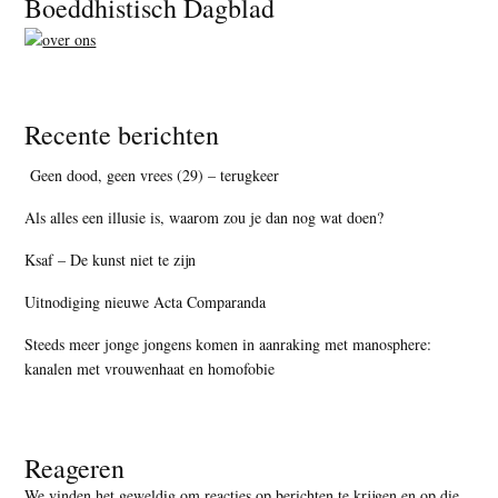
Footer
Boeddhistisch Dagblad
Recente berichten
Geen dood, geen vrees (29) – terugkeer
Als alles een illusie is, waarom zou je dan nog wat doen?
Ksaf – De kunst niet te zijn
Uitnodiging nieuwe Acta Comparanda
Steeds meer jonge jongens komen in aanraking met manosphere:
kanalen met vrouwenhaat en homofobie
Reageren
We vinden het geweldig om reacties op berichten te krijgen en op die