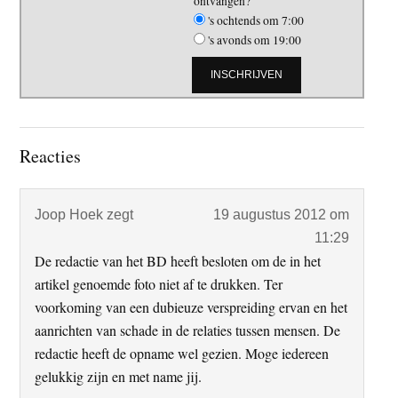
ontvangen?
's ochtends om 7:00
's avonds om 19:00
Lees
Reacties
Interacties
Joop Hoek
zegt
19 augustus 2012 om
11:29
De redactie van het BD heeft besloten om de in het
artikel genoemde foto niet af te drukken. Ter
voorkoming van een dubieuze verspreiding ervan en het
aanrichten van schade in de relaties tussen mensen. De
redactie heeft de opname wel gezien. Moge iedereen
gelukkig zijn en met name jij.