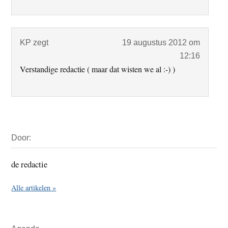
KP
zegt
19 augustus 2012 om
12:16
Verstandige redactie ( maar dat wisten we al :-) )
Primaire
Door:
Sidebar
de redactie
Alle artikelen »