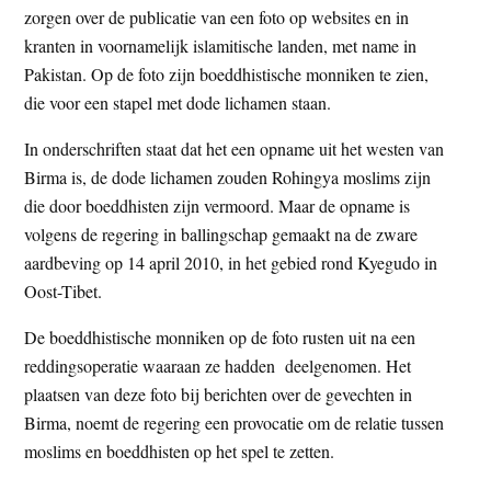
zorgen over de publicatie van een foto op websites en in
t
e
kranten in voornamelijk islamitische landen, met name in
e
s
Pakistan. Op de foto zijn boeddhistische monniken te zien,
i
die voor een stapel met dode lichamen staan.
t
e
In onderschriften staat dat het een opname uit het westen van
Birma is, de dode lichamen zouden Rohingya moslims zijn
die door boeddhisten zijn vermoord. Maar de opname is
volgens de regering in ballingschap gemaakt na de zware
aardbeving op 14 april 2010, in het gebied rond Kyegudo in
Oost-Tibet.
De boeddhistische monniken op de foto rusten uit na een
reddingsoperatie waaraan ze hadden deelgenomen. Het
plaatsen van deze foto bij berichten over de gevechten in
Birma, noemt de regering een provocatie om de relatie tussen
moslims en boeddhisten op het spel te zetten.