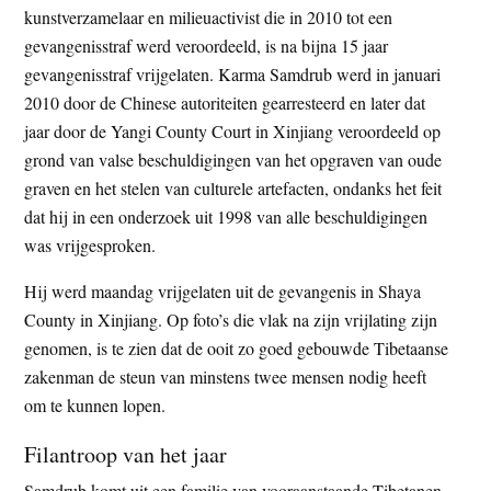
kunstverzamelaar en milieuactivist die in 2010 tot een
t
e
gevangenisstraf werd veroordeeld, is na bijna 15 jaar
e
s
gevangenisstraf vrijgelaten. Karma Samdrub werd in januari
i
2010 door de Chinese autoriteiten gearresteerd en later dat
t
jaar door de Yangi County Court in Xinjiang veroordeeld op
e
grond van valse beschuldigingen van het opgraven van oude
graven en het stelen van culturele artefacten, ondanks het feit
dat hij in een onderzoek uit 1998 van alle beschuldigingen
was vrijgesproken.
Hij werd maandag vrijgelaten uit de gevangenis in Shaya
County in Xinjiang. Op foto’s die vlak na zijn vrijlating zijn
genomen, is te zien dat de ooit zo goed gebouwde Tibetaanse
zakenman de steun van minstens twee mensen nodig heeft
om te kunnen lopen.
Filantroop van het jaar
Samdrub komt uit een familie van vooraanstaande Tibetanen.