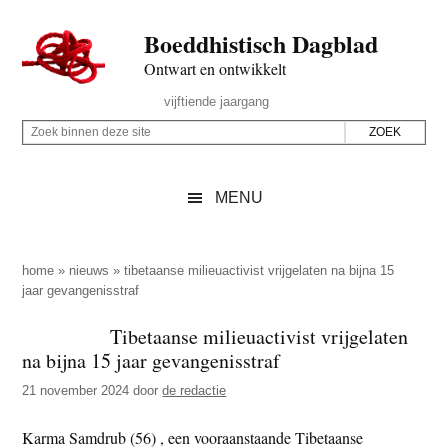
Door
Skip
Spring
Spring
Boeddhistisch Dagblad
naar
to
naar
naar
de
secondary
de
de
Ontwart en ontwikkelt
hoofd
menu
eerste
voettekst
Header
vijftiende jaargang
inhoud
sidebar
Rechts
Z
Z
o
o
e
e
MENU
k
k
b
o
i
p
home
»
nieuws
»
tibetaanse milieuactivist vrijgelaten na bijna 15
n
jaar gevangenisstraf
d
n
e
Tibetaanse milieuactivist vrijgelaten
e
z
na bijna 15 jaar gevangenisstraf
n
e
d
21 november 2024
door
de redactie
s
e
i
Karma Samdrub (56) , een vooraanstaande Tibetaanse
z