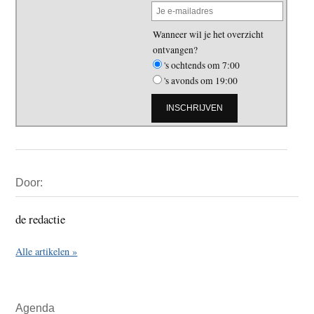
Wanneer wil je het overzicht
ontvangen?
's ochtends om 7:00
's avonds om 19:00
Primaire
Door:
Sidebar
de redactie
Alle artikelen »
Agenda