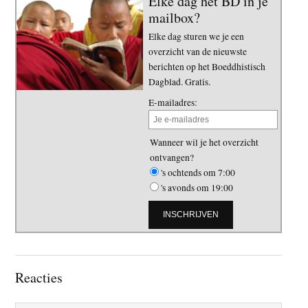
Elke dag het BD in je
mailbox?
Elke dag sturen we je een
overzicht van de nieuwste
berichten op het Boeddhistisch
Dagblad. Gratis.
E-mailadres:
Wanneer wil je het overzicht
ontvangen?
's ochtends om 7:00
's avonds om 19:00
Lees
Reacties
Interacties