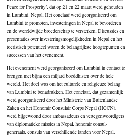
t
Peace for Prosperity’, dat op 21 en 22 maart werd gehouden
e
e
in Lumbini, Nepal. Het conclaaf werd georganiseerd om
s
Lumbini te promoten, investeringen in Nepal te bevorderen
i
en de wereldwijde broederschap te versterken. Discussies en
t
presentaties over investeringsmogelijkheden in Nepal en het
e
toeristisch potentieel waren de belangrijkste hoogtepunten en
successen van het evenement.
Het evenement werd georganiseerd om Lumbini in contact te
brengen met bijna een miljard boeddhisten over de hele
wereld. Het doel was om het culturele en religieuze belang
van Lumbini te benadrukken. Het conclaaf, dat gezamenlijk
werd georganiseerd door het Ministerie van Buitenlandse
Zaken en het Honorair Consulair Corps Nepal (HCCN),
werd bijgewoond door ambassadeurs en vertegenwoordigers
van diplomatieke missies in Nepal, honorair consul-
generaals, consuls van verschillende landen voor Nepal,