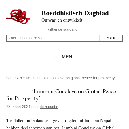
Door
Skip
Spring
Spring
Boeddhistisch Dagblad
naar
to
naar
naar
de
secondary
de
de
Ontwart en ontwikkelt
hoofd
menu
eerste
voettekst
Header
vijftiende jaargang
inhoud
sidebar
Rechts
Z
Z
o
o
e
e
MENU
k
k
b
o
i
p
home
»
nieuws
»
‘lumbini conclave on global peace for prosperity’
n
d
‘Lumbini Conclave on Global Peace
n
e
for Prosperity’
e
z
n
23 maart 2024
door
de redactie
e
d
s
Tientallen buitenlandse afgevaardigden uit India en Nepal
e
i
hebben deelgenomen aan het ‘Lumbini Conclave on Global
z