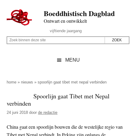
Door
Skip
Spring
Spring
Boeddhistisch Dagblad
naar
to
naar
naar
de
secondary
de
de
Ontwart en ontwikkelt
hoofd
menu
eerste
voettekst
Header
vijftiende jaargang
inhoud
sidebar
Rechts
Z
Z
o
o
e
e
MENU
k
k
b
o
i
p
home
»
nieuws
»
spoorlijn gaat tibet met nepal verbinden
n
d
Spoorlijn gaat Tibet met Nepal
n
e
verbinden
e
z
n
24 juni 2018
door
de redactie
e
d
s
China gaat een spoorlijn bouwen die de westelijke regio van
e
i
Tibet met Nepal verbindt. In Peking zijn onlangs de
z