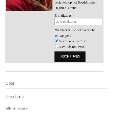
berichten op het Boeddhistisch
Dagblad. Gratis.
E-mailadres:
Wanneer wil je het overzicht
ontvangen?
's ochtends om 7:00
's avonds om 19:00
Primaire
Door:
Sidebar
de redactie
Alle artikelen »