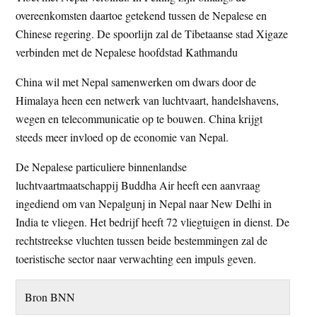
t
overeenkomsten daartoe getekend tussen de Nepalese en
e
e
Chinese regering. De spoorlijn zal de Tibetaanse stad Xigaze
s
verbinden met de Nepalese hoofdstad Kathmandu
i
t
China wil met Nepal samenwerken om dwars door de
e
Himalaya heen een netwerk van luchtvaart, handelshavens,
wegen en telecommunicatie op te bouwen. China krijgt
steeds meer invloed op de economie van Nepal.
De Nepalese particuliere binnenlandse
luchtvaartmaatschappij Buddha Air heeft een aanvraag
ingediend om van Nepalgunj in Nepal naar New Delhi in
India te vliegen. Het bedrijf heeft 72 vliegtuigen in dienst. De
rechtstreekse vluchten tussen beide bestemmingen zal de
toeristische sector naar verwachting een impuls geven.
Bron BNN