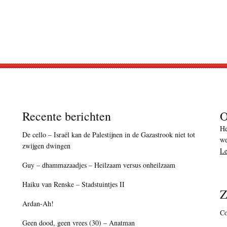
Recente berichten
O
He
De cello – Israël kan de Palestijnen in de Gazastrook niet tot
we
zwijgen dwingen
Le
Guy – dhammazaadjes – Heilzaam versus onheilzaam
Haiku van Renske – Stadstuintjes II
Z
Ardan-Ah!
Co
Geen dood, geen vrees (30) – Anatman