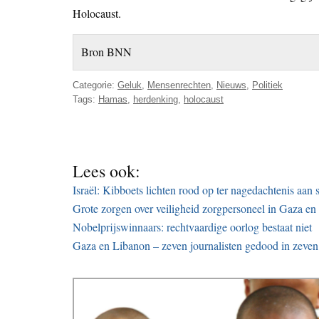
Holocaust.
Bron BNN
Categorie:
Geluk
,
Mensenrechten
,
Nieuws
,
Politiek
Tags:
Hamas
,
herdenking
,
holocaust
Lees ook:
Israël: Kibboets lichten rood op ter nagedachtenis aan 
Grote zorgen over veiligheid zorgpersoneel in Gaza en 
Nobelprijswinnaars: rechtvaardige oorlog bestaat niet
Gaza en Libanon – zeven journalisten gedood in zeve