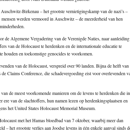
 Auschwitz-Birkenau – het grootste vernietigingskamp van de nazi’s –
en mensen werden vermoord in Auschwitz – de meerderheid van hen
 minderheden.
or de Algemene Vergadering van de Verenigde Naties, naar aanleiding
fers van de Holocaust te herdenken en de internationale educatie te
 te houden en toekomstige genocides te voorkomen.
venden van de Holocaust, verspreid over 90 landen. Bijna de helft van
s de Claims Conference, die schadevergoeding eist voor overlevenden v
e van de meest voorkomende manieren om de levens te herdenken die in
er ere van de slachtoffers, hun namen lezen op herdenkingsplaatsen en
lgens het United States Holocaust Memorial Museum.
 Holocaust met het Hamas bloedbad van 7 oktober, waarbij meer dan
 – het grootste verlies aan Joodse levens in één enkele aanval sinds d