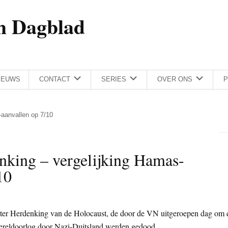
h Dagblad
IEUWS
CONTACT
SERIES
OVER ONS
P
-aanvallen op 7/10
nking – vergelijking Hamas-
10
ag ter Herdenking van de Holocaust, de door de VN uitgeroepen dag om 
Wereldoorlog door Nazi-Duitsland werden gedood.