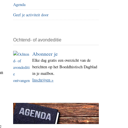
Agenda
i
t
Geef je activiteit door
e
Ochtend- of avondeditie
Abonneer je
Elke dag gratis een overzicht van de
berichten op het Boeddhistisch Dagblad
an
in je mailbox.
Inschrijven »
e