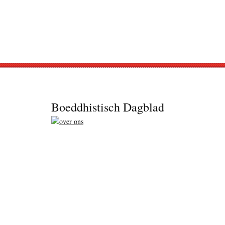
Footer
Boeddhistisch Dagblad