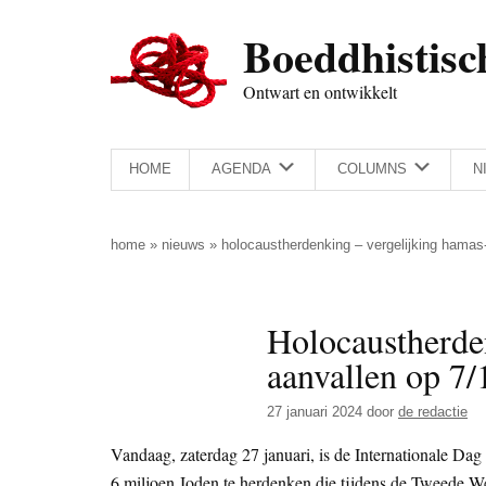
Door
Skip
Spring
Spring
Boeddhistisc
naar
to
naar
naar
de
secondary
de
de
Ontwart en ontwikkelt
hoofd
menu
eerste
voettekst
inhoud
sidebar
HOME
AGENDA
COLUMNS
N
home
»
nieuws
»
holocaustherdenking – vergelijking hamas
Holocaustherde
aanvallen op 7/
27 januari 2024
door
de redactie
Vandaag, zaterdag 27 januari, is de Internationale D
6 miljoen Joden te herdenken die tijdens de Tweede 