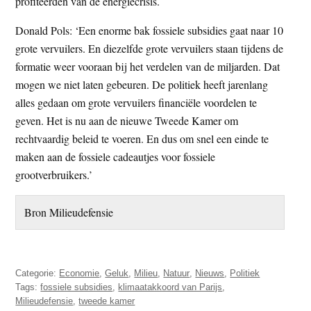
profiteerden van de energiecrisis.
Donald Pols: ‘Een enorme bak fossiele subsidies gaat naar 10
grote vervuilers. En diezelfde grote vervuilers staan tijdens de
formatie weer vooraan bij het verdelen van de miljarden. Dat
mogen we niet laten gebeuren. De politiek heeft jarenlang
alles gedaan om grote vervuilers financiële voordelen te
geven. Het is nu aan de nieuwe Tweede Kamer om
rechtvaardig beleid te voeren. En dus om snel een einde te
maken aan de fossiele cadeautjes voor fossiele
grootverbruikers.’
Bron Milieudefensie
Categorie:
Economie
,
Geluk
,
Milieu
,
Natuur
,
Nieuws
,
Politiek
Tags:
fossiele subsidies
,
klimaatakkoord van Parijs
,
Milieudefensie
,
tweede kamer