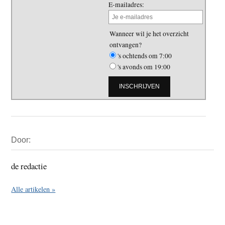
E-mailadres:
Wanneer wil je het overzicht
ontvangen?
's ochtends om 7:00
's avonds om 19:00
Primaire
Door:
Sidebar
de redactie
Alle artikelen »