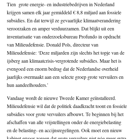
Tien grote energie- en industriebedrijven in Nederland
t
e
krijgen samen elk jaar gemiddeld € 8,8 miljard aan fossiele
e
s
subsidies. En dat terwijl ze gevaarlijke klimaatverandering
i
veroorzaken en amper verduurzamen. Dat blijkt uit een
t
inventarisatie van onderzoeksbureau Profundo in opdracht
e
van Milieudefensie. Donald Pols, directeur van
Milieudefensie: ‘Deze miljarden zijn slechts het topje van de
ijsberg aan klimaatcrisis-vergrotende subsidies. Maar het is
evengoed een enorm bedrag dat de Nederlandse overheid
jaarlijks overmaakt aan een selecte groep grote vervuilers en
hun aandeelhouders.’
Vandaag wordt de nieuwe Tweede Kamer geïnstalleerd.
Milieudefensie wil dat de politiek daadkracht toont en fossiele
subsidies voor grote vervuilers afbouwt. Te beginnen bij het
afschaffen van alle vrijstellingen onder de energiebelasting
en de belasting- en accijnsregelingen. Ook moet een nieuw
kabinet ervoor zorgen dat grote vervuilers niet nóg meer extra