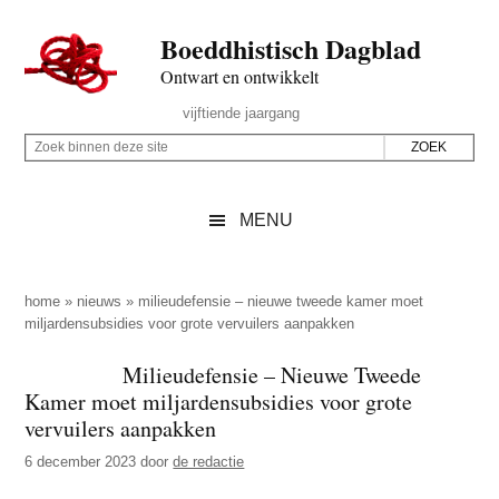
Door
Skip
Spring
Spring
Boeddhistisch Dagblad
naar
to
naar
naar
de
secondary
de
de
Ontwart en ontwikkelt
hoofd
menu
eerste
voettekst
Header
vijftiende jaargang
inhoud
sidebar
Rechts
Z
Z
o
o
e
e
MENU
k
k
b
o
i
p
home
»
nieuws
»
milieudefensie – nieuwe tweede kamer moet
n
miljardensubsidies voor grote vervuilers aanpakken
d
n
e
Milieudefensie – Nieuwe Tweede
e
z
Kamer moet miljardensubsidies voor grote
n
e
vervuilers aanpakken
d
s
6 december 2023
door
de redactie
e
i
z