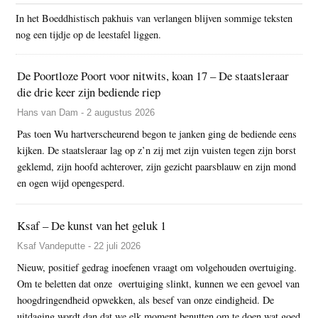
In het Boeddhistisch pakhuis van verlangen blijven sommige teksten
nog een tijdje op de leestafel liggen.
De Poortloze Poort voor nitwits, koan 17 – De staatsleraar
die drie keer zijn bediende riep
Hans van Dam - 2 augustus 2026
Pas toen Wu hartverscheurend begon te janken ging de bediende eens
kijken. De staatsleraar lag op z’n zij met zijn vuisten tegen zijn borst
geklemd, zijn hoofd achterover, zijn gezicht paarsblauw en zijn mond
en ogen wijd opengesperd.
Ksaf – De kunst van het geluk 1
Ksaf Vandeputte - 22 juli 2026
Nieuw, positief gedrag inoefenen vraagt om volgehouden overtuiging.
Om te beletten dat onze overtuiging slinkt, kunnen we een gevoel van
hoogdringendheid opwekken, als besef van onze eindigheid. De
uitdaging wordt dan dat we elk moment benutten om te doen wat goed