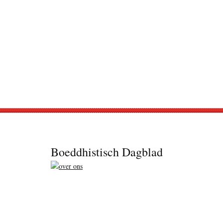
Footer
Boeddhistisch Dagblad