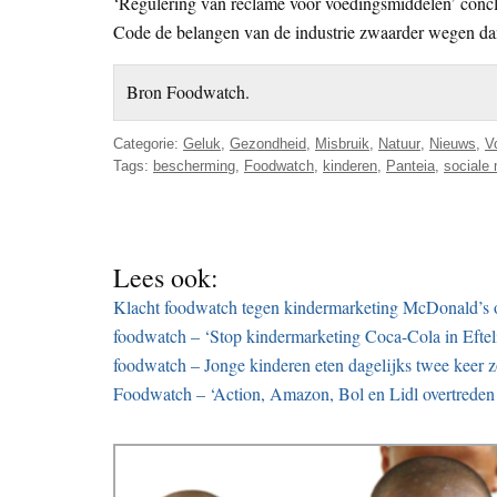
‘Regulering van reclame voor voedingsmiddelen’ concl
Code de belangen van de industrie zwaarder wegen da
Bron Foodwatch.
Categorie:
Geluk
,
Gezondheid
,
Misbruik
,
Natuur
,
Nieuws
,
V
Tags:
bescherming
,
Foodwatch
,
kinderen
,
Panteia
,
sociale
Lees ook:
Klacht foodwatch tegen kindermarketing McDonald’s 
foodwatch – ‘Stop kindermarketing Coca-Cola in Eftel
foodwatch – Jonge kinderen eten dagelijks twee keer z
Foodwatch – ‘Action, Amazon, Bol en Lidl overtreden 