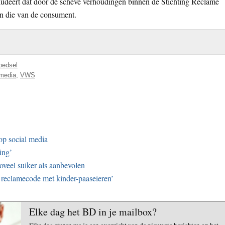
udeert dat door de scheve verhoudingen binnen de Stichting Reclame
n die van de consument.
oedsel
 media
,
VWS
op social media
ing’
oveel suiker als aanbevolen
reclamecode met kinder-paaseieren’
Elke dag het BD in je mailbox?