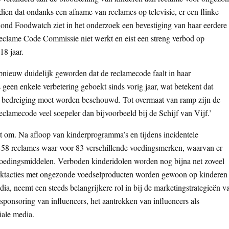
ndien dat ondanks een afname van reclames op televisie, er een flinke
hond Foodwatch ziet in het onderzoek een bevestiging van haar eerdere
Reclame Code Commissie niet werkt en eist een streng verbod op
18 jaar.
pnieuw duidelijk geworden dat de reclamecode faalt in haar
geen enkele verbetering geboekt sinds vorig jaar, wat betekent dat
ige bedreiging moet worden beschouwd. Tot overmaat van ramp zijn de
eclamecode veel soepeler dan bijvoorbeeld bij de Schijf van Vijf.’
iet om. Na afloop van kinderprogramma’s en tijdens incidentele
458 reclames waar voor 83 verschillende voedingsmerken, waarvan er
Voedingsmiddelen. Verboden kinderidolen worden nog bijna net zoveel
arktacties met ongezonde voedselproducten worden gewoon op kinderen
ia, neemt een steeds belangrijkere rol in bij de marketingstrategieën v
sponsoring van influencers, het aantrekken van influencers als
iale media.