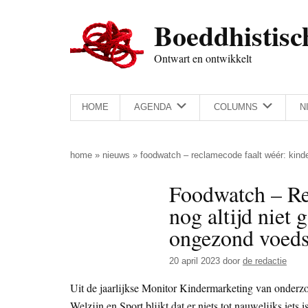
Door
Skip
Spring
Spring
Boeddhistisc
naar
to
naar
naar
de
secondary
de
de
Ontwart en ontwikkelt
hoofd
menu
eerste
voettekst
inhoud
sidebar
HOME
AGENDA
COLUMNS
N
home
»
nieuws
»
foodwatch – reclamecode faalt wéér: kind
Foodwatch – Re
nog altijd niet
ongezond voeds
20 april 2023
door
de redactie
Uit de jaarlijkse Monitor Kindermarketing van onderz
Welzijn en Sport blijkt dat er niets tot nauwelijks iet