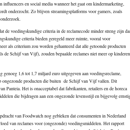
an influencers en social media wanneer het gaat om kindermarketing,
ordt onderzocht. Zo blijven streamingsplatforms voor gamers, zoals
 onderzoek.
 dat de voedingskundige criteria in de reclamecode minder streng zijn da
gskundige criteria bieden geregeld meer ruimte, vooral voor
neer als criterium zou worden gehanteerd dat alle getoonde producten
ls de Schijf van Vijf), zouden bepaalde reclames niet meer op kinderen
ig genoeg 1,6 tot 1,7 miljard euro uitgegeven aan voedingsreclame,
op ongezonde producten die buiten de Schijf van Vijf vallen. Dit
an Panteia. Het is onacceptabel dat fabrikanten, retailers en de horeca
ddelen die bijdragen aan een ongezonde levensstijl en bijgevolg ernsti
n opdracht van Foodwatch nog gebleken dat consumenten in Nederland
loed van reclames voor (ongezonde) voedingsmiddelen. Het rapport