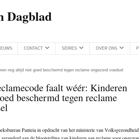
h Dagblad
IEUWS
CONTACT
SERIES
OVER ONS
P
eren nog altijd niet goed beschermd tegen reclame ongezond voedsel
clamecode faalt wéér: Kinderen
 goed beschermd tegen reclame
el
oeksbureau Panteia in opdracht van het ministerie van Volksgezondheid
s is veranderd aan de blootstelling van kinderen aan reclame voor ongezo