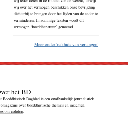
wij ieder delen in de rotheid van de wereld, terwijl
wij over het vermogen beschikken onze bevrijding
dichterbij te brengen door het lijden van de ander te
verminderen. In sommige teksten wordt dit
vermogen ‘boeddhanatuur’ genoemd.
Meer onder 'pakhuis van verlangen'
ver het BD
t Boeddhistisch Dagblad is een onafhankelijk journalistiek
bmagazine over boeddhistische thema’s en inzichten.
es ons colofon
.