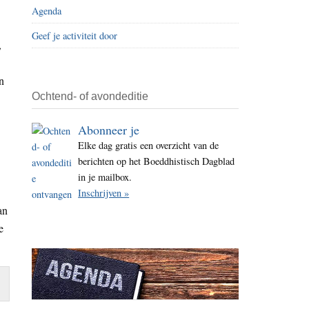
Agenda
i
t
Geef je activiteit door
,
e
n
Ochtend- of avondeditie
Abonneer je
Elke dag gratis een overzicht van de
berichten op het Boeddhistisch Dagblad
in je mailbox.
Inschrijven »
an
e