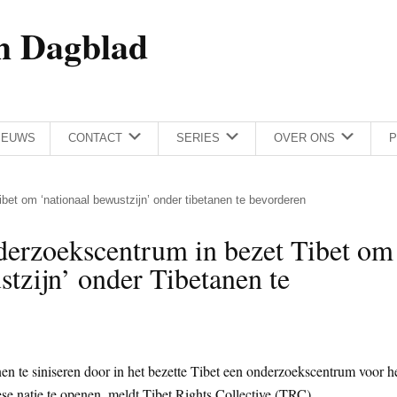
h Dagblad
IEUWS
CONTACT
SERIES
OVER ONS
P
bet om ‘nationaal bewustzijn’ onder tibetanen te bevorderen
derzoekscentrum in bezet Tibet om
stzijn’ onder Tibetanen te
n te siniseren door in het bezette Tibet een onderzoekscentrum voor h
e natie te openen, meldt Tibet Rights Collective (TRC).