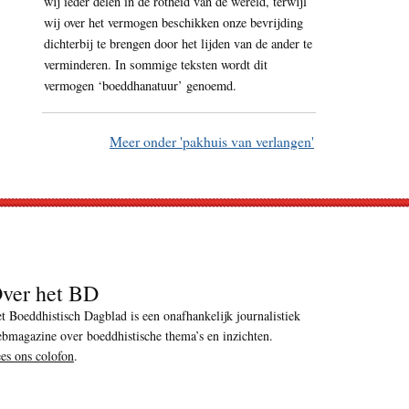
wij ieder delen in de rotheid van de wereld, terwijl
wij over het vermogen beschikken onze bevrijding
dichterbij te brengen door het lijden van de ander te
verminderen. In sommige teksten wordt dit
vermogen ‘boeddhanatuur’ genoemd.
Meer onder 'pakhuis van verlangen'
ver het BD
t Boeddhistisch Dagblad is een onafhankelijk journalistiek
bmagazine over boeddhistische thema’s en inzichten.
es ons colofon
.