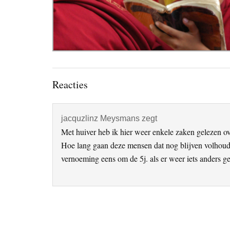
Lees
Reacties
Interacties
jacquzlinz Meysmans
zegt
Met huiver heb ik hier weer enkele zaken gelezen o
Hoe lang gaan deze mensen dat nog blijven volhoude
vernoeming eens om de 5j. als er weer iets anders g