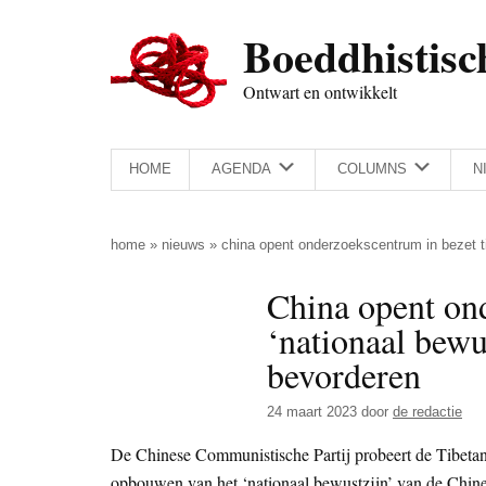
Door
Skip
Spring
Spring
Boeddhistisc
naar
to
naar
naar
de
secondary
de
de
Ontwart en ontwikkelt
hoofd
menu
eerste
voettekst
inhoud
sidebar
HOME
AGENDA
COLUMNS
N
home
»
nieuws
»
china opent onderzoekscentrum in bezet ti
China opent on
‘nationaal bewu
bevorderen
24 maart 2023
door
de redactie
De Chinese Communistische Partij probeert de Tibetane
opbouwen van het ‘nationaal bewustzijn’ van de Chines