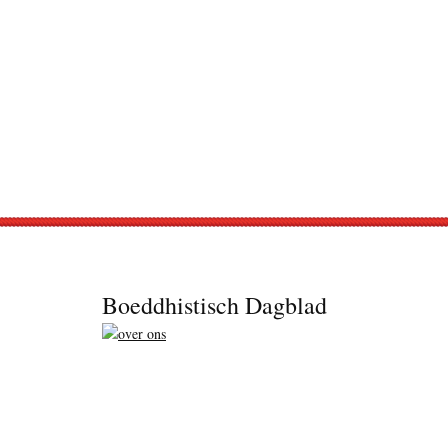
Footer
Boeddhistisch Dagblad