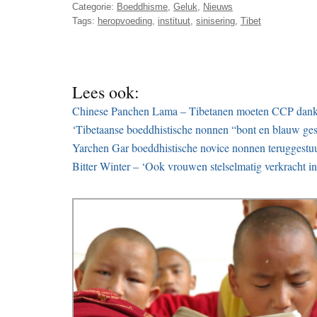
Categorie:
Boeddhisme
,
Geluk
,
Nieuws
Tags:
heropvoeding
,
instituut
,
sinisering
,
Tibet
Lees ook:
Chinese Panchen Lama – Tibetanen moeten CCP dank
‘Tibetaanse boeddhistische nonnen “bont en blauw ge
Yarchen Gar boeddhistische novice nonnen teruggestuu
Bitter Winter – ‘Ook vrouwen stelselmatig verkracht 