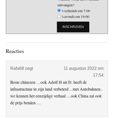
ontvangen?
's ochtends om 7:00
's avonds om 19:00
Lees
Reacties
Interacties
Rafa68
zegt
11 augustus 2022 om
17:54
Beste chinezen …ook Adolf H uit D. heeft de
infrastructuur in zijn land verbeterd .. met Autobahnen..
we kennen het eenzijdige verhaal …ook China zal ooit
de prijs betalen …