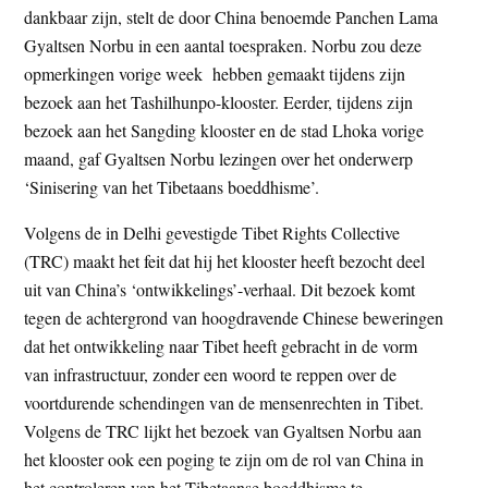
dankbaar zijn, stelt de door China benoemde Panchen Lama
t
e
Gyaltsen Norbu in een aantal toespraken. Norbu zou deze
e
s
opmerkingen vorige week hebben gemaakt tijdens zijn
i
bezoek aan het Tashilhunpo-klooster. Eerder, tijdens zijn
t
bezoek aan het Sangding klooster en de stad Lhoka vorige
e
maand, gaf Gyaltsen Norbu lezingen over het onderwerp
‘Sinisering van het Tibetaans boeddhisme’.
Volgens de in Delhi gevestigde Tibet Rights Collective
(TRC) maakt het feit dat hij het klooster heeft bezocht deel
uit van China’s ‘ontwikkelings’-verhaal. Dit bezoek komt
tegen de achtergrond van hoogdravende Chinese beweringen
dat het ontwikkeling naar Tibet heeft gebracht in de vorm
van infrastructuur, zonder een woord te reppen over de
voortdurende schendingen van de mensenrechten in Tibet.
Volgens de TRC lijkt het bezoek van Gyaltsen Norbu aan
het klooster ook een poging te zijn om de rol van China in
het controleren van het Tibetaanse boeddhisme te