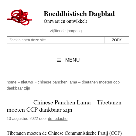
Door
Skip
Spring
Spring
Boeddhistisch Dagblad
naar
to
naar
naar
de
secondary
de
de
Ontwart en ontwikkelt
hoofd
menu
eerste
voettekst
Header
vijftiende jaargang
inhoud
sidebar
Rechts
Z
Z
o
o
e
e
MENU
k
k
b
o
i
p
home
»
nieuws
»
chinese panchen lama – tibetanen moeten ccp
n
dankbaar zijn
d
n
e
Chinese Panchen Lama – Tibetanen
e
z
moeten CCP dankbaar zijn
n
e
d
10 augustus 2022
door
de redactie
s
e
i
Tibetanen moeten de Chinese Communistische Partij (CCP)
z