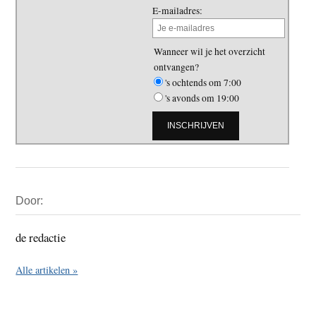
E-mailadres:
Wanneer wil je het overzicht
ontvangen?
's ochtends om 7:00
's avonds om 19:00
Primaire
Door:
Sidebar
de redactie
Alle artikelen »