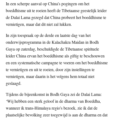
In een scherpe aanval op China’s pogingen om het
t
e
boeddhisme uit te roeien heeft de Tibetaanse geestelijk leider
e
s
de Dalai Lama gezegd dat China probeert het boeddhisme te
i
vernietigen, maar dat dit niet zal lukken.
t
e
In zijn toespraak op de derde en laatste dag van het
onderwijsprogramma in de Kalachakra Maidan in Bodh
Gaya op zaterdag, beschuldigde de Tibetaanse spirituele
leider China ervan het boeddhisme als giftig te beschouwen
en een systematische campagne te voeren om het boeddhisme
te vernietigen en uit te roeien, door zijn instellingen te
vernietigen, maar daarin is het volgens hem totaal niet
geslaagd.
Tijdens de bijeenkomst in Bodh Gaya zei de Dalai Lama:
‘Wij hebben een sterk geloof in de dharma van Boeddha,
wanneer ik trans-Himalaya regio’s bezoek, zie ik dat de
plaatselijke bevolking zeer toegewijd is aan de dharma en dat