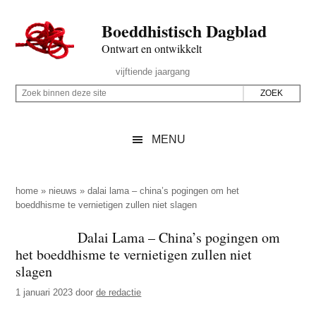
Door
Skip
Spring
Spring
Boeddhistisch Dagblad
naar
to
naar
naar
de
secondary
de
de
Ontwart en ontwikkelt
hoofd
menu
eerste
voettekst
Header
vijftiende jaargang
inhoud
sidebar
Rechts
Z
Z
o
o
e
e
MENU
k
k
b
o
i
p
home
»
nieuws
»
dalai lama – china’s pogingen om het
n
boeddhisme te vernietigen zullen niet slagen
d
n
e
Dalai Lama – China’s pogingen om
e
z
het boeddhisme te vernietigen zullen niet
n
e
slagen
d
s
1 januari 2023
door
de redactie
e
i
z