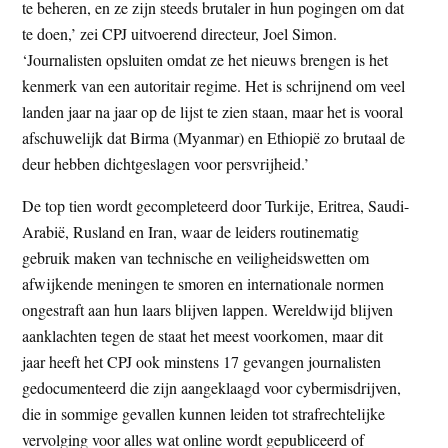
te beheren, en ze zijn steeds brutaler in hun pogingen om dat
te doen,’ zei CPJ uitvoerend directeur, Joel Simon.
‘Journalisten opsluiten omdat ze het nieuws brengen is het
kenmerk van een autoritair regime. Het is schrijnend om veel
landen jaar na jaar op de lijst te zien staan, maar het is vooral
afschuwelijk dat Birma (Myanmar) en Ethiopië zo brutaal de
deur hebben dichtgeslagen voor persvrijheid.’
De top tien wordt gecompleteerd door Turkije, Eritrea, Saudi-
Arabië, Rusland en Iran, waar de leiders routinematig
gebruik maken van technische en veiligheidswetten om
afwijkende meningen te smoren en internationale normen
ongestraft aan hun laars blijven lappen. Wereldwijd blijven
aanklachten tegen de staat het meest voorkomen, maar dit
jaar heeft het CPJ ook minstens 17 gevangen journalisten
gedocumenteerd die zijn aangeklaagd voor cybermisdrijven,
die in sommige gevallen kunnen leiden tot strafrechtelijke
vervolging voor alles wat online wordt gepubliceerd of