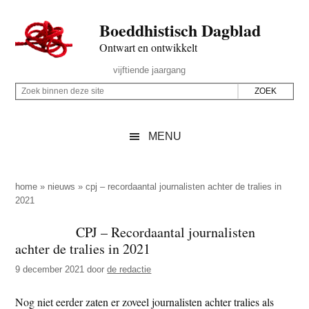
Door
Skip
Spring
Spring
Boeddhistisch Dagblad
naar
to
naar
naar
de
secondary
de
de
Ontwart en ontwikkelt
hoofd
menu
eerste
voettekst
Header
vijftiende jaargang
inhoud
sidebar
Rechts
Z
Z
o
o
e
e
MENU
k
k
b
o
i
p
home
»
nieuws
»
cpj – recordaantal journalisten achter de tralies in
n
2021
d
n
e
CPJ – Recordaantal journalisten
e
z
achter de tralies in 2021
n
e
d
9 december 2021
door
de redactie
s
e
i
Nog niet eerder zaten er zoveel journalisten achter tralies als
z