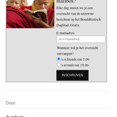
mailbox?
Elke dag sturen we je een
overzicht van de nieuwste
berichten op het Boeddhistisch
Dagblad. Gratis.
E-mailadres:
Wanneer wil je het overzicht
ontvangen?
's ochtends om 7:00
's avonds om 19:00
Primaire
Door:
Sidebar
de redactie