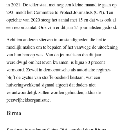
in 2021. De teller staat met nog een kleine maand te gaan op
t
e
293, meldt het Committee to Protect Journalists (CPJ). Ten
e
s
opzichte van 2020 steeg het aantal met 15 en dat was ook al
i
een recordaantal. Ook zijn er dit jaar 24 journalisten gedood.
t
e
Achttien anderen stierven in omstandigheden die het te
moeilijk maken om te bepalen of het vanwege de uitoefening
van hun beroep was. Van de journalisten die dit jaar
wereldwijd om het leven kwamen, is bijna 80 procent
vermoord. Zowel in democratische als autoritaire regimes
blijft de cyclus van straffeloosheid bestaan, wat een
huiveringwekkend signaal afgeeft dat daders niet
verantwoordelijk zullen worden gehouden, aldus de
persvrijheidsorganisatie.
Birma
Koploper is wederom China (50), gevolgd door Birma