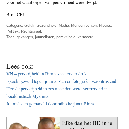
voor het waarborgen van persvrijheid wereldwijd.
Bron CPJ.
Categorie:
Geluk
,
Gezondheid
,
Media
,
Mensenrechten
,
Nieuws
,
Politiek
,
Rechtspraak
Tags:
gevangen
,
journalisten
,
persvrijheid
,
vermoord
Lees ook:
VN – persvrijheid in Birma staat onder druk
Fysiek geweld tegen journalisten en fotografen verontrustend
Hoe de persvrijheid in zes maanden werd vermorzeld in
boeddhistisch Myanmar
Journalisten gemarteld door militaire junta Birma
Elke dag het BD in je