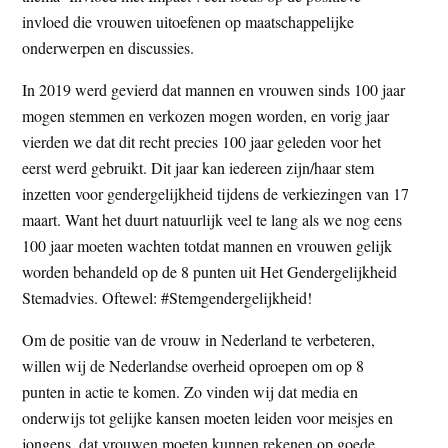
t
invloed die vrouwen uitoefenen op maatschappelijke
e
e
onderwerpen en discussies.
s
i
In 2019 werd gevierd dat mannen en vrouwen sinds 100 jaar
t
mogen stemmen en verkozen mogen worden, en vorig jaar
e
vierden we dat dit recht precies 100 jaar geleden voor het
eerst werd gebruikt. Dit jaar kan iedereen zijn/haar stem
inzetten voor gendergelijkheid tijdens de verkiezingen van 17
maart. Want het duurt natuurlijk veel te lang als we nog eens
100 jaar moeten wachten totdat mannen en vrouwen gelijk
worden behandeld op de 8 punten uit Het Gendergelijkheid
Stemadvies. Oftewel: #Stemgendergelijkheid!
Om de positie van de vrouw in Nederland te verbeteren,
willen wij de Nederlandse overheid oproepen om op 8
punten in actie te komen. Zo vinden wij dat media en
onderwijs tot gelijke kansen moeten leiden voor meisjes en
jongens, dat vrouwen moeten kunnen rekenen op goede