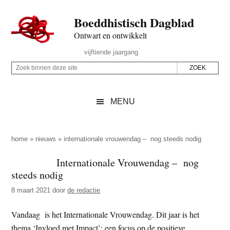
Door
Skip
Spring
Spring
Boeddhistisch Dagblad
naar
to
naar
naar
de
secondary
de
de
Ontwart en ontwikkelt
hoofd
menu
eerste
voettekst
Header
vijftiende jaargang
inhoud
sidebar
Rechts
Z
Z
o
o
e
e
MENU
k
k
b
o
i
p
home
»
nieuws
»
internationale vrouwendag – nog steeds nodig
n
d
Internationale Vrouwendag – nog
n
e
steeds nodig
e
z
n
8 maart 2021
door
de redactie
e
d
s
Vandaag is het Internationale Vrouwendag. Dit jaar is het
e
i
thema ‘Invloed met Impact’: een focus op de positieve
z