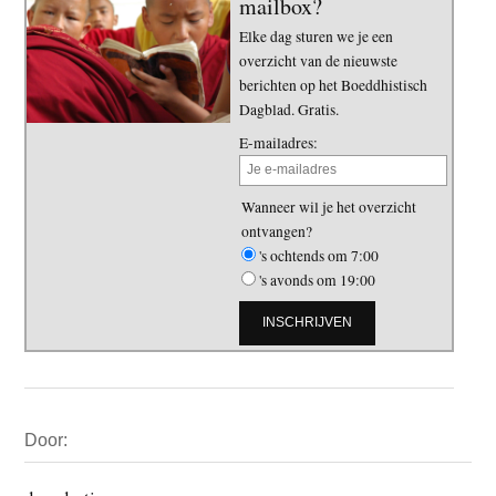
mailbox?
Elke dag sturen we je een
overzicht van de nieuwste
berichten op het Boeddhistisch
Dagblad. Gratis.
E-mailadres:
Wanneer wil je het overzicht
ontvangen?
's ochtends om 7:00
's avonds om 19:00
Primaire
Door:
Sidebar