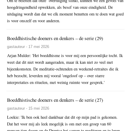
Om te beletten dat onze overtuiging slinkt, kunnen we een gevoel van
hoogdringendheid opwekken, als besef van onze eindigheid. De
uitdaging wordt dan dat we elk moment benutten om te doen wat goed
is voor onszelf en voor anderen.
Boeddhistische doeners en denkers – de serie (29)
gastauteur - 17 mei 2026
Arjan Mulder: 'Het boeddhisme is voor mij een persoonlijke tocht. Ik
weet dat dit niet wordt aangeraden, maar ik kan niet zo veel met
bijeenkomsten. De meditatie-ochtenden en weekend-retraites die ik
heb bezocht, leverden mij vooral 'ongeloof op – over starre
interpretaties en rituelen, met weinig ruimte voor gesprek.'
Boeddhistische doeners en denkers – de serie (27)
gastauteur - 15 mei 2026
Loekie: 'Ik ben ook heel dankbaar dat dit op mijn pad is gekomen.
Dat het voor mij als leek mogelijk is om met een groep van 60
mensen tien dagen op de Drentse hei samen te mediteren en te leren