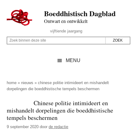
Door
Skip
Spring
Spring
Boeddhistisch Dagblad
naar
to
naar
naar
de
secondary
de
de
Ontwart en ontwikkelt
hoofd
menu
eerste
voettekst
Header
vijftiende jaargang
inhoud
sidebar
Rechts
Z
Z
o
o
e
e
MENU
k
k
b
o
i
p
home
»
nieuws
»
chinese politie intimideert en mishandelt
n
dorpelingen die boeddhistische tempels beschermen
d
n
e
Chinese politie intimideert en
e
z
mishandelt dorpelingen die boeddhistische
n
e
tempels beschermen
d
s
9 september 2020
door
de redactie
e
i
z