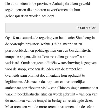
De autoriteiten in de provincie Anhui gebruiken geweld
t
e
tegen mensen die proberen te voorkomen dat hun
e
s
gebedsplaatsen worden gesloopt.
i
t
DOOR *LU AN
e
Op 18 mei stuurde de regering van het district Shucheng in
de oostelijke provincie Anhui, China, meer dan 20
personeelsleden en politieagenten om een boeddhistische
tempel te slopen, die tot “een vervallen gebouw” werd
verklaard. Omdat er geen officiële waarschuwing is gegeven
voor de sloop, vroegen de leden van de tempel het
overheidsteam om met documentatie hun opdracht te
legitimeren. Als reactie daarop nam een vrouwelijke
ambtenaar een “houten vis” – een Chinees slaginstrument dat
vaak in boeddhistische rituelen wordt gebruikt – van een van
de monniken van de tempel in beslag en vernietigde deze.
Maar toen een van de protesterende vrouwen, die de scène