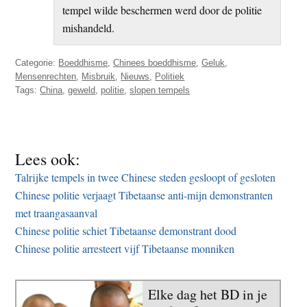
tempel wilde beschermen werd door de politie
mishandeld.
Categorie:
Boeddhisme
,
Chinees boeddhisme
,
Geluk
,
Mensenrechten
,
Misbruik
,
Nieuws
,
Politiek
Tags:
China
,
geweld
,
politie
,
slopen tempels
Lees ook:
Talrijke tempels in twee Chinese steden gesloopt of gesloten
Chinese politie verjaagt Tibetaanse anti-mijn demonstranten
met traangasaanval
Chinese politie schiet Tibetaanse demonstrant dood
Chinese politie arresteert vijf Tibetaanse monniken
Elke dag het BD in je