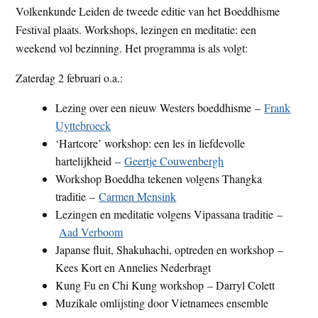
Volkenkunde Leiden de tweede editie van het Boeddhisme
t
e
Festival plaats. Workshops, lezingen en meditatie: een
e
s
weekend vol bezinning. Het programma is als volgt:
i
t
Zaterdag 2 februari o.a.:
e
Lezing over een nieuw Westers boeddhisme –
Frank
Uyttebroeck
‘Hartcore’ workshop: een les in liefdevolle
hartelijkheid –
Geertje Couwenbergh
Workshop Boeddha tekenen volgens Thangka
traditie –
Carmen Mensink
Lezingen en meditatie volgens Vipassana traditie –
Aad Verboom
Japanse fluit, Shakuhachi, optreden en workshop –
Kees Kort en Annelies Nederbragt
Kung Fu en Chi Kung workshop – Darryl Colett
Muzikale omlijsting door Vietnamees ensemble