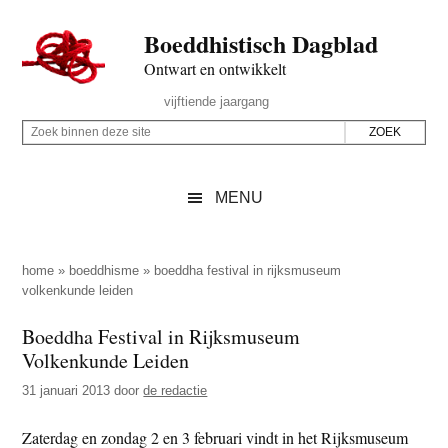
Door
Skip
Spring
Spring
Boeddhistisch Dagblad
naar
to
naar
naar
de
secondary
de
de
Ontwart en ontwikkelt
hoofd
menu
eerste
voettekst
Header
vijftiende jaargang
inhoud
sidebar
Rechts
Z
Z
o
o
e
e
MENU
k
k
b
o
i
p
home
»
boeddhisme
»
boeddha festival in rijksmuseum
n
volkenkunde leiden
d
n
e
Boeddha Festival in Rijksmuseum
e
z
Volkenkunde Leiden
n
e
d
31 januari 2013
door
de redactie
s
e
i
Zaterdag en zondag 2 en 3 februari vindt in het Rijksmuseum
z