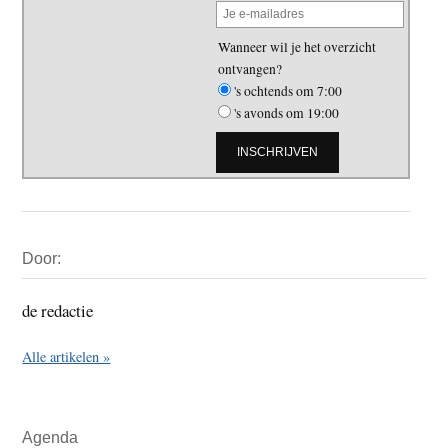
Wanneer wil je het overzicht
ontvangen?
's ochtends om 7:00
's avonds om 19:00
Primaire
Door:
Sidebar
de redactie
Alle artikelen »
Agenda