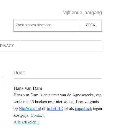
Header
vijftiende jaargang
Rechts
Z
Z
o
o
e
e
k
k
RIVACY
b
o
i
p
Primaire
n
d
Door:
Sidebar
n
e
e
z
Hans van Dam
n
Hans van Dam is de auteur van de Agnosereeks, een
e
d
serie van 13 boeken over niet-weten. Lees ze gratis
s
e
op
NietWeten.nl
of
in het BD
of als
paperback
tegen
i
z
kostprijs.
Contact
.
t
e
Alle artikelen »
e
s