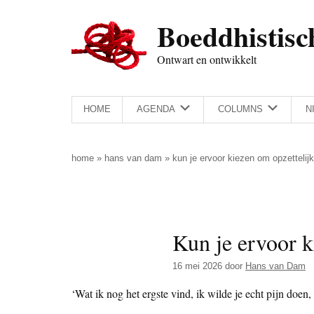
Door
Skip
Spring
Spring
Boeddhistisc
naar
to
naar
naar
de
secondary
de
de
Ontwart en ontwikkelt
hoofd
menu
eerste
voettekst
inhoud
sidebar
HOME
AGENDA
COLUMNS
N
home
»
hans van dam
»
kun je ervoor kiezen om opzettelijk
Kun je ervoor k
16 mei 2026
door
Hans van Dam
‘Wat ik nog het ergste vind, ik wilde je echt pijn doen,