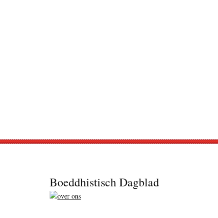
Footer
Boeddhistisch Dagblad