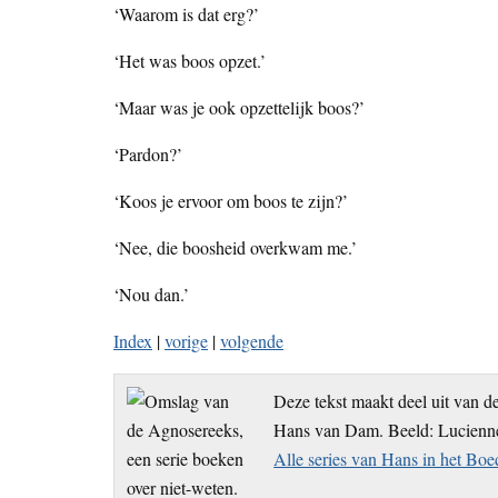
‘Waarom is dat erg?’
‘Het was boos opzet.’
‘Maar was je ook opzettelijk boos?’
‘Pardon?’
‘Koos je ervoor om boos te zijn?’
‘Nee, die boosheid overkwam me.’
‘Nou dan.’
Index
|
vorige
|
volgende
Deze tekst maakt deel uit van d
Hans van Dam. Beeld: Lucien
Alle series van Hans in het Bo