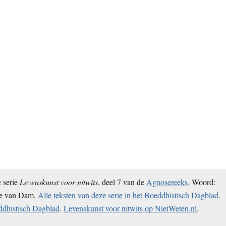
e serie
Levenskunst voor nitwits
, deel 7 van de
Agnosereeks
. Woord:
ne van Dam.
Alle teksten van deze serie in het Boeddhistisch Dagblad
.
eddhistisch Dagblad
.
Levenskunst voor nitwits op NietWeten.nl
.