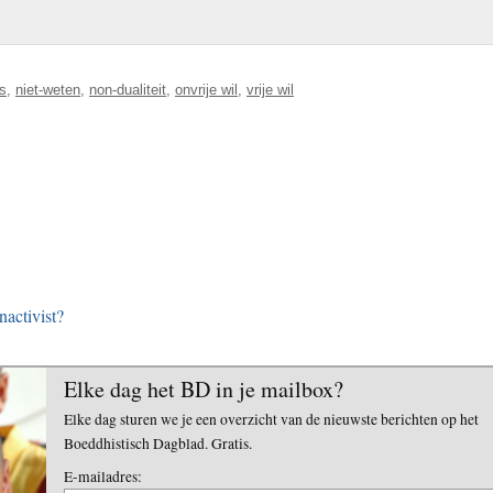
s
,
niet-weten
,
non-dualiteit
,
onvrije wil
,
vrije wil
activist?
Elke dag het BD in je mailbox?
Elke dag sturen we je een overzicht van de nieuwste berichten op het
Boeddhistisch Dagblad. Gratis.
E-mailadres: